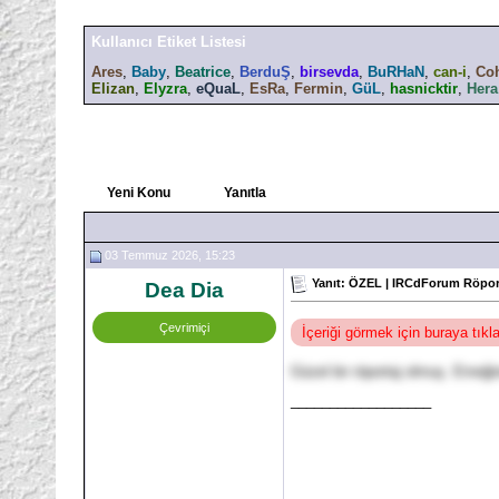
Kullanıcı Etiket Listesi
Ares
,
Baby
,
Beatrice
,
BerduŞ
,
birsevda
,
BuRHaN
,
can-i
,
Co
Elizan
,
Elyzra
,
eQuaL
,
EsRa
,
Fermin
,
GüL
,
hasnicktir
,
Hera
Yeni Konu
Yanıtla
03 Temmuz 2026, 15:23
Yanıt: ÖZEL | IRCdForum Röport
Dea Dia
Çevrimiçi
İçeriği görmek için buraya tık
Güzel bir röportaj olmuş. Emeği
__________________