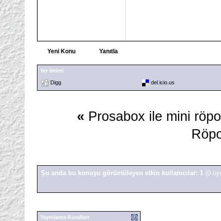
Yeni Konu
Yanıtla
Yer İmleri
Digg
del.icio.us
«
Prosabox ile mini röpo
Röpo
Şu anda bu konuyu görüntüleyen etkin kullanıcılar: 1
(0 üy
Yayınlama Kuralları