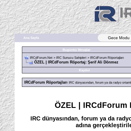
Gece Modu
Ana Sayfa
Bugünkü Mesajlar
IRCdForum.Net
>
IRC Sunucu Sahipleri
>
IRCdForum Röportajları
ÖZEL | IRCdForum Röportaj: Şerif Ali Dönmez
Kaydol
IRCdForum Röportajları
IRC dünyasından, forum ya da radyo ortamlar
ÖZEL | IRCdForum R
IRC dünyasından, forum ya da radyo
adına gerçekleştiril