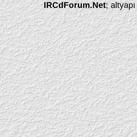
IRCdForum.Net
; altyap