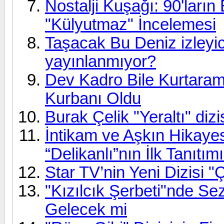
Nostalji Kuşağı: 90'ları
"Külyutmaz" İncelemesi
Taşacak Bu Deniz izleyi
yayınlanmıyor?
Dev Kadro Bile Kurtarama
Kurbanı Oldu
Burak Çelik "Yeraltı" diz
İntikam ve Aşkın Hikaye
“Delikanlı”nın İlk Tanıtım
Star TV’nin Yeni Dizisi "
"Kızılcık Şerbeti"nde Se
Gelecek mi