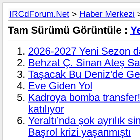
IRCdForum.Net
>
Haber Merkezi
Tam Sürümü Görüntüle :
Ye
2026-2027 Yeni Sezon da,
Behzat Ç. Sinan Ateş S
Taşacak Bu Deniz'de Ge
Eve Giden Yol
Kadroya bomba transfer! F
katılıyor
Yeraltı’nda şok ayrılık si
Başrol krizi yaşanmıştı