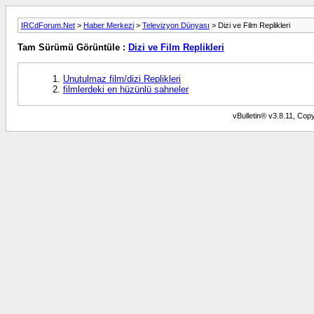
IRCdForum.Net
>
Haber Merkezi
>
Televizyon Dünyası
> Dizi ve Film Replikleri
Tam Sürümü Görüntüle :
Dizi ve Film Replikleri
Unutulmaz film/dizi Replikleri
filmlerdeki en hüzünlü sahneler
vBulletin® v3.8.11, Copy