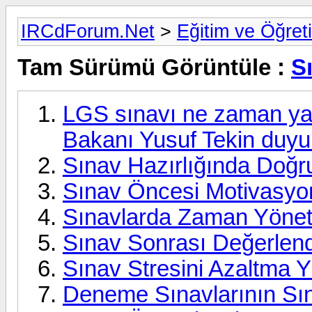
IRCdForum.Net
>
Eğitim ve Öğret
Tam Sürümü Görüntüle :
S
LGS sınavı ne zaman yapı
Bakanı Yusuf Tekin duy
Sınav Hazırlığında Doğ
Sınav Öncesi Motivasyon
Sınavlarda Zaman Yönetim
Sınav Sonrası Değerlend
Sınav Stresini Azaltma Y
Deneme Sınavlarının Sın