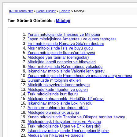
IRCdForum.Net
>
Genel Bilgiler
>
Felsefe
> Mitoloji
Tam Sürümü Görüntüle :
Mitoloji
Yunan mitolojisinde Theseus ve Minotaur
Japon mitolojisinde Amaterasu ve güneş tanrıçası
Hint mitolojisinde Rama ve Sita’nın destanı
Mısır mitolojisinde İsis ve büyü gücü
Yunan mitolojisinde Ikarus’un hikayesi
Mitolojide yarı tanrılar (demigodlar)
Mitolojide lanetli nesneler ve hikayeleri
Mısır mitolojisinde Ra’nın güneş yolculuğu
İskandinav mitolojisinde Valkyrie’lerin görevi
Yunan mitolojisinde Prometheus ve insanlara ateşi vermesi
Günümüzde mitolojinin etkileri
Mitolojik hikayelerde kader anlayışı
Mitolojide kadın figürleri ve güçleri
Türk mitolojisinde kurt figürü
Mitolojide kahramanlık: Herkül’ün 12 görevi
İskandinav mitolojisinde Loki’nin rolü
Anubis ve ruhların tartılması ritüeli
Mitolojide ölümsüzlük arayışı
Yunan mitolojisinde Titanlar ve Olimpos tanrıları savaşı
Mitolojide aşk hikayeleri: Eros ve Psyche
Türk mitolojisinde Ülgen ve Erlik karşıtlığı
İskandinav mitolojisinde Thor’un çekici Mjolnir
Medusa’nın hikayesi ve trajedisi