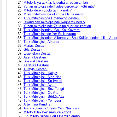
Mitolojik yaratıklar: Ejderhalar ve anlamları
Yunan mitolojisinde Hades gerçekten kötü mü?
Mitolojide en güçlü tanrı kimdir?
Mısır mitolojisinde ölüm ve Osiris inancı
Türk mitolojisinde Ergenekon destanı
İskandinav mitolojisinde Ragnarok nedir?
Yunan mitolojisinde Zeus’un gücü ve zaafları
Türk Mitolojisi'ndeki Gök-Kal Kavramı
Türk Mitolojisi’nde Yer-Su Kavramı
Türk Mitolojisi'ndeki Alkarısı ve Batı Kültürlerindeki Lilith Ara
Türk Mitolojisi - Alkarısı
Manas Destanı
Göç Destanı
Ergenekon Destanı
Asena Destanı
Bozkurt Destanı
Yaratılış Destanı
Türeyiş Destanı
Türk Mitolojisi - Kailyn
Türk Mitolojisi - Alaz Han
Türk Mitolojisi - Su İyeleri
Türk Mitolojisi - Ayzıt
Türk Mitolojisi - Boz Tengri
Türk Mitolojisi - Od Ata
Türk Mitolojisi - Bürküt Ata
Türk Mitolojisi - Yel İyesi
Artemisia Kimdir?
Antik Yunan’da Siyasi Yapı Nasıldır?
Mitolojik hikaye: Ares ve Afrodit
Çin Mitolojisi'nde Dört Önemli Sembol