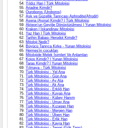
Yıldız Han | Türk Mitolojisi
Ariadne Kimdir?
Ouroboros (Uroboros)
Aşk ve Güzellik Tanrıçası Aphrodite(Afrodit)
Asena (Aşina) Kimdir? | Türk Mitolojisi
Akteon’un Geyiğe Dönüştürülmesi | Yunan Mitolojisi
Kraken | İskandinav Mitolojisi
Yaz Han | Türk Mitolojisi
Tarihin Babası Herodot Kimdir?
Mitoloji Nedir?
Büyücü Tanrıça Kirke - Yunan Mitolojisi
Hermes'in çocukları
Mitolojide Melek İsimleri Ve Anlamları
Koios Kimdir? | Yunan Mitolojisi
Taras Kimdir? | Yunan Mitolojisi
Yılmaya - Türk Mitolojisi
Türk Mitolojisi - Yel Ana
Türk Mitolojisi - Gün Ana
Türk Mitolojisi - Ay Ata
Türk Mitolojisi - Ak Ana
Türk Mitolojisi - Erkliğ Han
Türk Mitolojisi - Kuyaş Ana
Türk Mitolojisi - Kübey Hanım
Türk Mitolojisi - Umay Ana
Türk Mitolojisi - Kızagan Han
Türk Mitolojisi - Mergen Han
Türk Mitolojisi - Ülgen Han
Türk Mitolojisi - Erlik Han
Türk Mitolojisi - Kayra Han
Türk Mitolojisi - Tengri (Gök Tanrı)