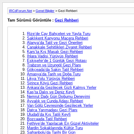
IRCdForum.Net
>
Genel Bilgiler
> Gezi Rehberi
Tam Sürümü Görüntüle :
Gezi Rehberi
Rize’de Çay Bahçeleri ve Yayla Turu
Saklıkent Kanyonu Macera Rehberi
Alanya’da Tatil ve Gezi Önerileri
Çanakkale Şehitlikleri Ziyaret Rehberi
Kars’ta Kış Masalı Gezi Rehberi
Ihlara Vadisi Yürüyüş Rehberi
Eskişehir’de 1 Günlük Gezi Rotası
Trabzon ve Uzungöl Gezi Planı
Gökçeada’da Sakin Tatil Rehberi
Amasya’da Tarih ve Doğa Turu
Likya Yolu Yürüyüş Rehberi
Şirince Köyü Gezi Rehberi
Ankara’da Gezilecek Gizli Kalmış Yerler
Kaş’ta Dalış ve Deniz Keyfi
Nemrut Dağı Gün Doğumu Deneyimi
Ayvalık ve Cunda Adası Rehberi
Van Gölü Çevresinde Gezilecek Yerler
Datça Yarımadası Gezi Planı
Uludağ’da Kış Tatili Keyfi
Bozcaada Tatil Rehberi
Fethiye’de Yapılacak En Güzel Aktiviteler
Mardin Sokaklarında Kültür Turu
Safranbolu’da Tarihi Bir Gün