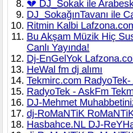
💔 DJ_Sokak ile Arabeski
DJ_SokağınTavanı ile Can
Ritmin Kalbi Lafzona.co
Bu Akşam Müzik Hiç Su
Canlı Yayında!
Dj-EnGelYok Lafzona.co
HeWal fm dj alımı
Tekmirc.com RadyoTek-
RadyoTek - AskFm Tekm
DJ-Mehmet Muhabbetiniz
dj-RoMaNTiK RoMaNTiK
Hasbahce.NL DJ-ReYHa