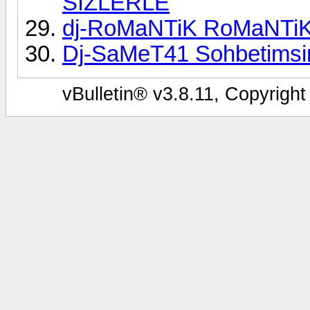
SİZLERLE
dj-RoMaNTiK RoMaNTiK
Dj-SaMeT41 Sohbetimsi
vBulletin® v3.8.11, Copyright