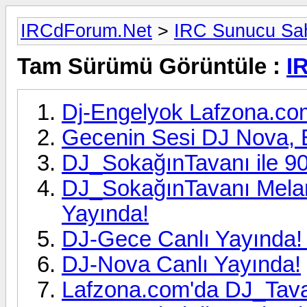
IRCdForum.Net
>
IRC Sunucu Sah
Tam Sürümü Görüntüle :
I
Dj-Engelyok Lafzona.co
Gecenin Sesi DJ Nova, 
DJ_SokağınTavanı ile 90
DJ_SokağınTavanı Melank
Yayında!
DJ-Gece Canlı Yayında!
DJ-Nova Canlı Yayında!
Lafzona.com'da DJ_Tava