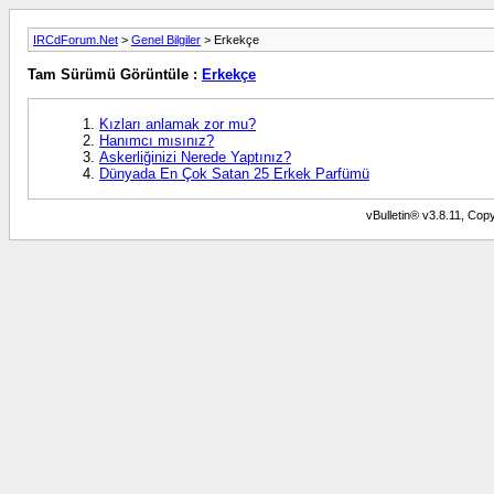
IRCdForum.Net
>
Genel Bilgiler
> Erkekçe
Tam Sürümü Görüntüle :
Erkekçe
Kızları anlamak zor mu?
Hanımcı mısınız?
Askerliğinizi Nerede Yaptınız?
Dünyada En Çok Satan 25 Erkek Parfümü
vBulletin® v3.8.11, Copy