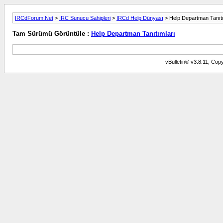
IRCdForum.Net
>
IRC Sunucu Sahipleri
>
IRCd Help Dünyası
> Help Departman Tanıtı
Tam Sürümü Görüntüle :
Help Departman Tanıtımları
vBulletin® v3.8.11, Copy