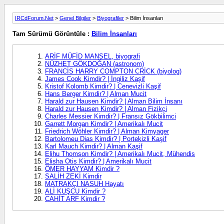
IRCdForum.Net
>
Genel Bilgiler
>
Biyografiler
> Bilim İnsanları
Tam Sürümü Görüntüle :
Bilim İnsanları
ARİF MÜFİD MANSEL, biyografi
NÜZHET GÖKDOĞAN (astronom)
FRANCİS HARRY COMPTON CRİCK (biyolog)
James Cook Kimdir? | İngiliz Kaşif
Kristof Kolomb Kimdir? | Cenevizli Kaşif
Hans Berger Kimdir? | Alman Mucit
Harald zur Hausen Kimdir? | Alman Bilim İnsanı
Harald zur Hausen Kimdir? | Alman Fizikçi
Charles Messier Kimdir? | Fransız Gökbilimci
Garrett Morgan Kimdir? | Amerikalı Mucit
Friedrich Wöhler Kimdir? | Alman Kimyager
Bartolomeu Dias Kimdir? | Portekizli Kaşif
Karl Mauch Kimdir? | Alman Kaşif
Elihu Thomson Kimdir? | Amerikalı Mucit, Mühendis
Elisha Otis Kimdir? | Amerikalı Mucit
ÖMER HAYYAM Kimdir ?
SALİH ZEKİ Kimdir
MATRAKÇI NASUH Hayatı
ALİ KUŞCU Kimdir ?
CAHİT ARF Kimdir ?