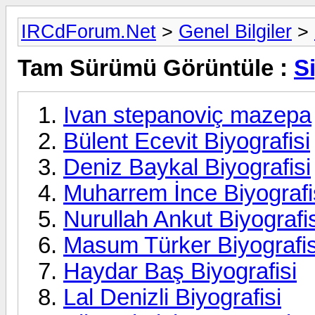
IRCdForum.Net
>
Genel Bilgiler
>
Tam Sürümü Görüntüle :
Si
Ivan stepanoviç mazepa
Bülent Ecevit Biyografisi
Deniz Baykal Biyografisi
Muharrem İnce Biyografi
Nurullah Ankut Biyografis
Masum Türker Biyografis
Haydar Baş Biyografisi
Lal Denizli Biyografisi