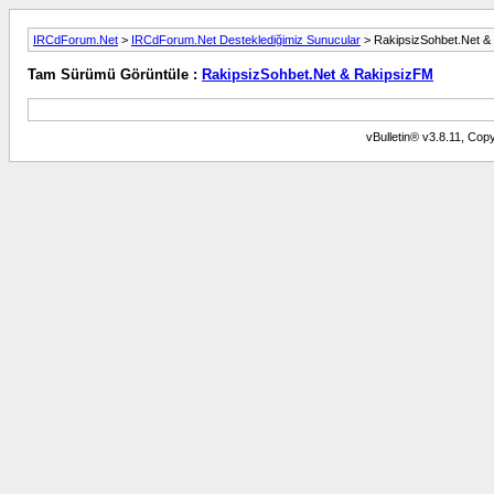
IRCdForum.Net
>
IRCdForum.Net Desteklediğimiz Sunucular
> RakipsizSohbet.Net &
Tam Sürümü Görüntüle :
RakipsizSohbet.Net & RakipsizFM
vBulletin® v3.8.11, Copy