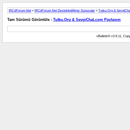
IRCdForum.Net
>
IRCdForum.Net Desteklediğimiz Sunucular
>
Tutku.Org & SevgiCh
Tam Sürümü Görüntüle :
Tutku.Org & SevgiChat.com Paylaşım
vBulletin® v3.8.11, Copy