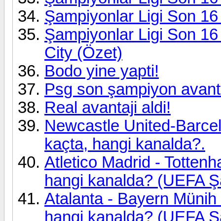
Şampiyonlar Ligi Son 16
Şampiyonlar Ligi Son 16
City (Özet)
Bodo yine yapti!
Psg son şampiyon avantaj
Real avantaji aldi!
Newcastle United-Barcel
kaçta, hangi kanalda?.
Atletico Madrid - Totte
hangi kanalda? (UEFA Şa
Atalanta - Bayern Münih
hangi kanalda? (UEFA Şa