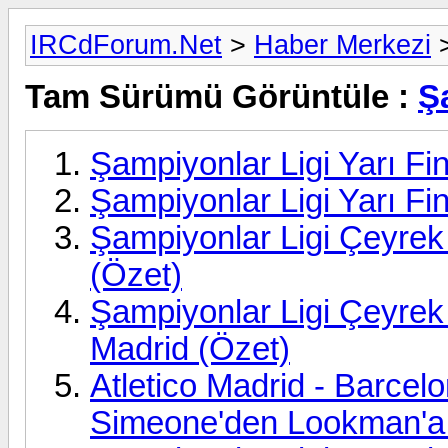
IRCdForum.Net
>
Haber Merkezi
Tam Sürümü Görüntüle :
Ş
Şampiyonlar Ligi Yarı Fi
Şampiyonlar Ligi Yarı Fina
Şampiyonlar Ligi Çeyrek 
(Özet)
Şampiyonlar Ligi Çeyrek 
Madrid (Özet)
Atletico Madrid - Barcel
Simeone'den Lookman'a 