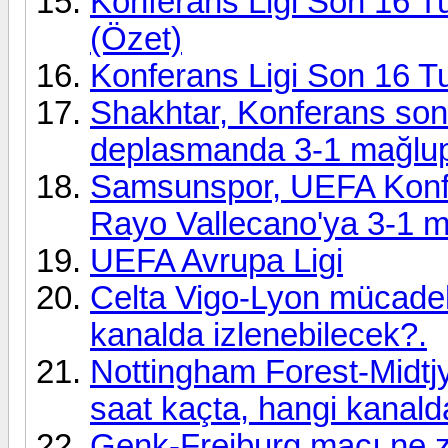
Konferans Ligi Son 16 
(Özet)
Konferans Ligi Son 16 T
Shakhtar, Konferans son
deplasmanda 3-1 mağlup 
Samsunspor, UEFA Konfer
Rayo Vallecano'ya 3-1 m
UEFA Avrupa Ligi
Celta Vigo-Lyon mücadel
kanalda izlenebilecek?.
Nottingham Forest-Midtj
saat kaçta, hangi kanald
Genk-Freiburg maçı ne z