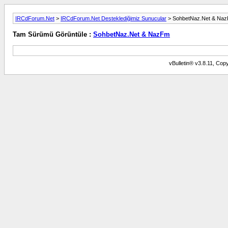
IRCdForum.Net
>
IRCdForum.Net Desteklediğimiz Sunucular
> SohbetNaz.Net & Na
Tam Sürümü Görüntüle :
SohbetNaz.Net & NazFm
vBulletin® v3.8.11, Copy