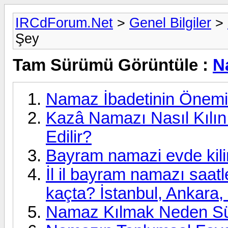
IRCdForum.Net
>
Genel Bilgiler
>
Şey
Tam Sürümü Görüntüle :
N
Namaz İbadetinin Önemi
Kazâ Namazı Nasıl Kılın
Edilir?
Bayram namazi evde kili
İl il bayram namazı saat
kaçta? İstanbul, Ankara, 
Namaz Kılmak Neden Süre