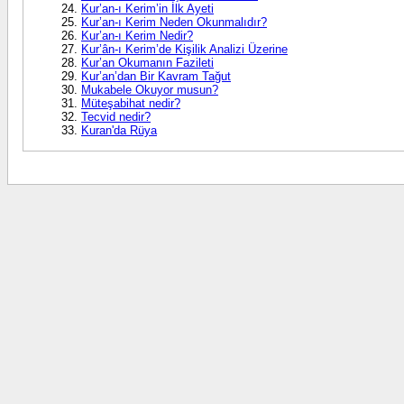
Kur’an-ı Kerim’in İlk Ayeti
Kur’an-ı Kerim Neden Okunmalıdır?
Kur’an-ı Kerim Nedir?
Kur’ân-ı Kerim’de Kişilik Analizi Üzerine
Kur’an Okumanın Fazileti
Kur’an’dan Bir Kavram Tağut
Mukabele Okuyor musun?
Müteşabihat nedir?
Tecvid nedir?
Kuran'da Rüya