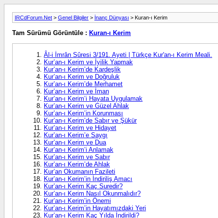
IRCdForum.Net
>
Genel Bilgiler
>
İnanç Dünyası
> Kuran-ı Kerim
Tam Sürümü Görüntüle :
Kuran-ı Kerim
Âl-i İmrân Sûresi 3/191. Ayeti | Türkçe Kur'an-ı Kerim Meali.
Kur’an-ı Kerim ve İyilik Yapmak
Kur’an-ı Kerim’de Kardeşlik
Kur’an-ı Kerim ve Doğruluk
Kur’an-ı Kerim’de Merhamet
Kur’an-ı Kerim ve İman
Kur’an-ı Kerim’i Hayata Uygulamak
Kur’an-ı Kerim ve Güzel Ahlak
Kur’an-ı Kerim’in Korunması
Kur’an-ı Kerim’de Sabır ve Şükür
Kur’an-ı Kerim ve Hidayet
Kur’an-ı Kerim’e Saygı
Kur’an-ı Kerim ve Dua
Kur’an-ı Kerim’i Anlamak
Kur’an-ı Kerim ve Sabır
Kur’an-ı Kerim’de Ahlak
Kur’an Okumanın Fazileti
Kur’an-ı Kerim’in İndiriliş Amacı
Kur’an-ı Kerim Kaç Suredir?
Kur’an-ı Kerim Nasıl Okunmalıdır?
Kur’an-ı Kerim’in Önemi
Kur’an-ı Kerim’in Hayatımızdaki Yeri
Kur’an-ı Kerim Kaç Yılda İndirildi?