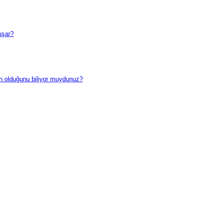
uşar?
an olduğunu biliyor muydunuz?