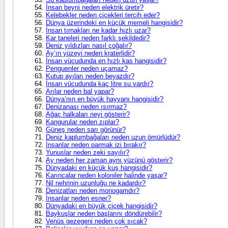
İnsan beyni neden elektrik üretir?
Kelebekler neden çiçekleri tercih eder?
Dünya üzerindeki en küçük memeli hangisidir?
İnsan tırnakları ne kadar hızlı uzar?
Kar taneleri neden farklı şekildedir?
Deniz yıldızları nasıl çoğalır?
Ay’ın yüzeyi neden kraterlidir?
İnsan vücudunda en hızlı kas hangisidir?
Penguenler neden uçamaz?
Kutup ayıları neden beyazdır?
İnsan vücudunda kaç litre su vardır?
Arılar neden bal yapar?
Dünya’nın en büyük hayvanı hangisidir?
Denizanası neden ısırmaz?
Ağaç halkaları neyi gösterir?
Kangurular neden zıplar?
Güneş neden sarı görünür?
Deniz kaplumbağaları neden uzun ömürlüdür?
İnsanlar neden parmak izi bırakır?
Yunuslar neden zeki sayılır?
Ay neden her zaman aynı yüzünü gösterir?
Dünyadaki en küçük kuş hangisidir?
Karıncalar neden koloniler halinde yaşar?
Nil nehrinin uzunluğu ne kadardır?
Denizatları neden monogamdır?
İnsanlar neden esner?
Dünyadaki en büyük çiçek hangisidir?
Baykuşlar neden başlarını döndürebilir?
Venüs gezegeni neden çok sıcak?