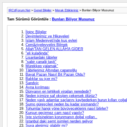
IRCdForum.Net
>
Genel Bilgiler
>
Merak Ettikleriniz
> Bunları Biliyor Musunuz
Tam Sürümü Görüntüle :
Bunları Biliyor Musunuz
İlginç Bilgiler
Deyimlerimiz ve Hikayeleri
İslam Medeniyeti'nde kuş evleri
Cemâziyelevvelini Bilmek
Allah'TAN GELEN ALLÂH'A GİDER
"eli kulağinda"
Lisanlardaki tâbirler
"sabir çanaği taşti"
Mürekkep yalamak"
Tâbirlerimiz Altından çapanoğlu
Bayat Pazarı Nasıl Bit Pazarı Oldu?
Balıklar su içer mi?
Sandviç
Ayna kırılması
Dünyanın en tehlikeli virajları nerededir?
Neden içimize saf oksijen çekersek ölürüz?
Neden yaşlı adamlar saçlarını kaybederken burun kılları ço
Sumo güreşçileri neden bu kadar şişmandır?
Tohumlar hangi yöne büyüyeceklerini nasıl bilirler?
Kurşun geçirmez cam nasıl yapılır?
İşte sivrisinekten korunmanın doğal yolları..
İstanbul daki semt isimleri nerden geliyor
Suya alerjimiz olabilir mi?