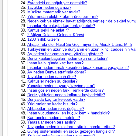
Evrendeki en soğuk yer neresidir?
Tavuklar neden uçamaz?
Müzikte matematik var mıdır?
Yıldırımdan elektrik akımı üretilebilir mi?
Neden kek ve ekmek bayatladığında sertleşir de bisküvi yum
İnsanlar Bir bakışta kaç renk görebilir?
Kantus şekli ne anlatır?
2 Milyar Dolarlık Gelecek Küresi
1200 Yıllık Gizem
Ahşap Tekneler Nasıl Su Geçirmiyor Hiç Merak Ettiniz Mi ⁉️
Türkiye'nin en uzun ve dünyanın en uzun ikinci caddesinin V
Ay neden her zaman aynı yüzünü gösterir?
Deniz kaplumbağaları neden uzun ömürlüdür?
İnsan kalbi günde kaç kez atar?
İnsanlar neden tırnak keserken biraz kanama yaşayabilir?
Ay neden Dünya etrafında döner?
Tavuklar neden sabah öter?
Kaktüsler neden su depolar?
Yunuslar neden suyun yüzeyine çıkar?
İnsan gözleri neden farklı renklerde olabilir?
Deniz yıldızları neden kollarını kaybedebilir?
Dünya’da kaç tür kelebek vardır?
Yıldırımlar ne kadar hızlıdır?
Ahtapotlar neden renk değiştirir?
İnsan vücudundaki en küçük kemik hangisidir?
Kar taneleri neden simetriktir?
Yarasalar neden ters asılır?
Tavşanlar neden kulaklarını sürekli hareket ettirir?
Güneş sistemindeki en sıcak gezegen hangisidir?
Su kaplumbağaları neden uzun yaşar?