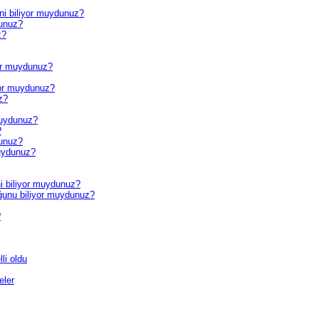
ini biliyor muydunuz?
dunuz?
z?
yor muydunuz?
yor muydunuz?
z?
 muydunuz?
?
dunuz?
uydunuz?
ini biliyor muydunuz?
ğunu biliyor muydunuz?
?
li oldu
eler