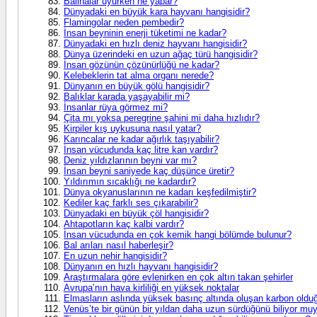
Balinalar uyurken ne yapar?
Dünyadaki en büyük kara hayvanı hangisidir?
Flamingolar neden pembedir?
İnsan beyninin enerji tüketimi ne kadar?
Dünyadaki en hızlı deniz hayvanı hangisidir?
Dünya üzerindeki en uzun ağaç türü hangisidir?
İnsan gözünün çözünürlüğü ne kadar?
Kelebeklerin tat alma organı nerede?
Dünyanın en büyük gölü hangisidir?
Balıklar karada yaşayabilir mi?
İnsanlar rüya görmez mi?
Çita mı yoksa peregrine şahini mi daha hızlıdır?
Kirpiler kış uykusuna nasıl yatar?
Karıncalar ne kadar ağırlık taşıyabilir?
İnsan vücudunda kaç litre kan vardır?
Deniz yıldızlarının beyni var mı?
İnsan beyni saniyede kaç düşünce üretir?
Yıldırımın sıcaklığı ne kadardır?
Dünya okyanuslarının ne kadarı keşfedilmiştir?
Kediler kaç farklı ses çıkarabilir?
Dünyadaki en büyük çöl hangisidir?
Ahtapotların kaç kalbi vardır?
İnsan vücudunda en çok kemik hangi bölümde bulunur?
Bal arıları nasıl haberleşir?
En uzun nehir hangisidir?
Dünyanın en hızlı hayvanı hangisidir?
Araştırmalara göre evlenirken en çok altın takan şehirler
Avrupa’nın hava kirliliği en yüksek noktalar
Elmasların aslında yüksek basınç altında oluşan karbon oldu
Venüs’te bir günün bir yıldan daha uzun sürdüğünü biliyor m