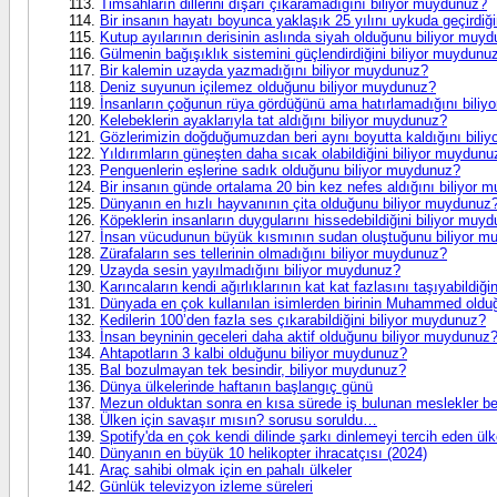
Timsahların dillerini dışarı çıkaramadığını biliyor muydunuz?
Bir insanın hayatı boyunca yaklaşık 25 yılını uykuda geçirdiğ
Kutup ayılarının derisinin aslında siyah olduğunu biliyor muy
Gülmenin bağışıklık sistemini güçlendirdiğini biliyor muydunu
Bir kalemin uzayda yazmadığını biliyor muydunuz?
Deniz suyunun içilemez olduğunu biliyor muydunuz?
İnsanların çoğunun rüya gördüğünü ama hatırlamadığını bili
Kelebeklerin ayaklarıyla tat aldığını biliyor muydunuz?
Gözlerimizin doğduğumuzdan beri aynı boyutta kaldığını bili
Yıldırımların güneşten daha sıcak olabildiğini biliyor muydunu
Penguenlerin eşlerine sadık olduğunu biliyor muydunuz?
Bir insanın günde ortalama 20 bin kez nefes aldığını biliyor
Dünyanın en hızlı hayvanının çita olduğunu biliyor muydunuz
Köpeklerin insanların duygularını hissedebildiğini biliyor muy
İnsan vücudunun büyük kısmının sudan oluştuğunu biliyor m
Zürafaların ses tellerinin olmadığını biliyor muydunuz?
Uzayda sesin yayılmadığını biliyor muydunuz?
Karıncaların kendi ağırlıklarının kat kat fazlasını taşıyabildiğ
Dünyada en çok kullanılan isimlerden birinin Muhammed oldu
Kedilerin 100’den fazla ses çıkarabildiğini biliyor muydunuz?
İnsan beyninin geceleri daha aktif olduğunu biliyor muydunuz
Ahtapotların 3 kalbi olduğunu biliyor muydunuz?
Bal bozulmayan tek besindir, biliyor muydunuz?
Dünya ülkelerinde haftanın başlangıç günü
Mezun olduktan sonra en kısa sürede iş bulunan meslekler bel
Ülken için savaşır mısın? sorusu soruldu…
Spotify'da en çok kendi dilinde şarkı dinlemeyi tercih eden ülk
Dünyanın en büyük 10 helikopter ihracatçısı (2024)
Araç sahibi olmak için en pahalı ülkeler
Günlük televizyon izleme süreleri