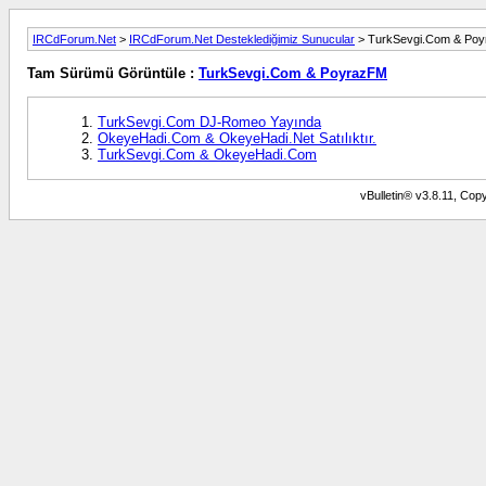
IRCdForum.Net
>
IRCdForum.Net Desteklediğimiz Sunucular
> TurkSevgi.Com & Po
Tam Sürümü Görüntüle :
TurkSevgi.Com & PoyrazFM
TurkSevgi.Com DJ-Romeo Yayında
OkeyeHadi.Com & OkeyeHadi.Net Satılıktır.
TurkSevgi.Com & OkeyeHadi.Com
vBulletin® v3.8.11, Copy