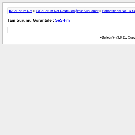
IRCdForum.Net
>
IRCdForum.Net Desteklediğimiz Sunucular
>
Sohbetinsesi.NeT & 
Tam Sürümü Görüntüle :
SeS-Fm
vBulletin® v3.8.11, Copy