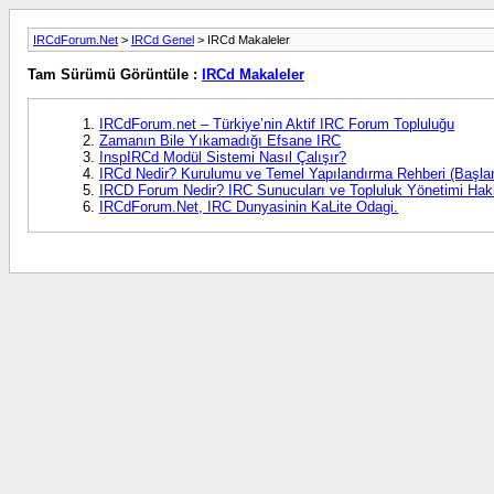
IRCdForum.Net
>
IRCd Genel
> IRCd Makaleler
Tam Sürümü Görüntüle :
IRCd Makaleler
IRCdForum.net – Türkiye’nin Aktif IRC Forum Topluluğu
Zamanın Bile Yıkamadığı Efsane IRC
InspIRCd Modül Sistemi Nasıl Çalışır?
IRCd Nedir? Kurulumu ve Temel Yapılandırma Rehberi (Başlan
IRCD Forum Nedir? IRC Sunucuları ve Topluluk Yönetimi Ha
IRCdForum.Net, IRC Dunyasinin KaLite Odagi.