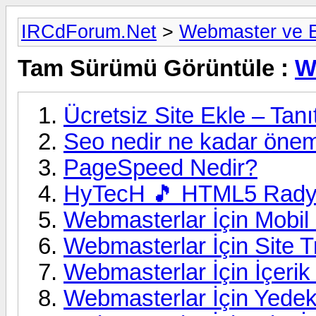
IRCdForum.Net
>
Webmaster ve E
Tam Sürümü Görüntüle :
W
Ücretsiz Site Ekle – Tanı
Seo nedir ne kadar öneml
PageSpeed Nedir?
HyTecH 🎵 HTML5 Rady
Webmasterlar İçin Mobi
Webmasterlar İçin Site Tr
Webmasterlar İçin İçeri
Webmasterlar İçin Yedek