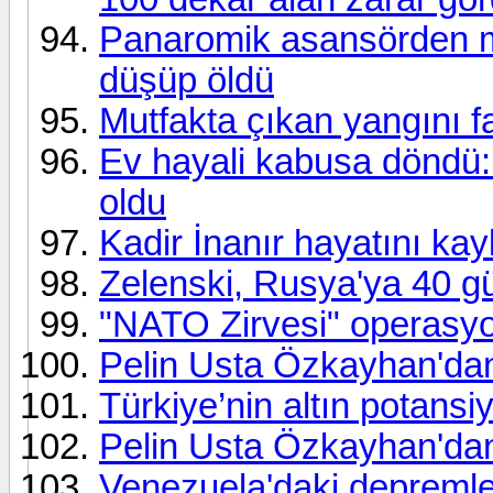
Panaromik asansörden m
düşüp öldü
Mutfakta çıkan yangını fa
Ev hayali kabusa döndü: S
oldu
Kadir İnanır hayatını kayb
Zelenski, Rusya'ya 40 gü
"NATO Zirvesi" operasyon
Pelin Usta Özkayhan'dan
Türkiye’nin altın potansiy
Pelin Usta Özkayhan'da
Venezuela'daki depremle