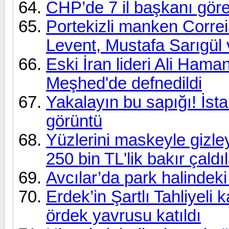
CHP’de 7 il başkanı göre
Portekizli manken Correia
Levent, Mustafa Sarıgül
Eski İran lideri Ali Ham
Meşhed'de defnedildi
Yakalayın bu sapığı! İs
görüntü
Yüzlerini maskeyle gizley
250 bin TL'lik bakır çaldı
Avcılar’da park halindek
Erdek’in Şartlı Tahliyeli 
ördek yavrusu katıldı