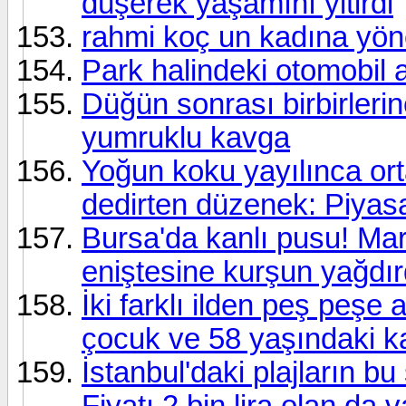
düşerek yaşamını yitirdi
rahmi koç un kadına yöne
Park halindeki otomobil a
Düğün sonrası birbirlerine
yumruklu kavga
Yoğun koku yayılınca orta
dedirten düzenek: Piyasa
Bursa'da kanlı pusu! Mar
eniştesine kurşun yağdır
İki farklı ilden peş peşe
çocuk ve 58 yaşındaki k
İstanbul'daki plajların bu 
Fiyatı 2 bin lira olan da v