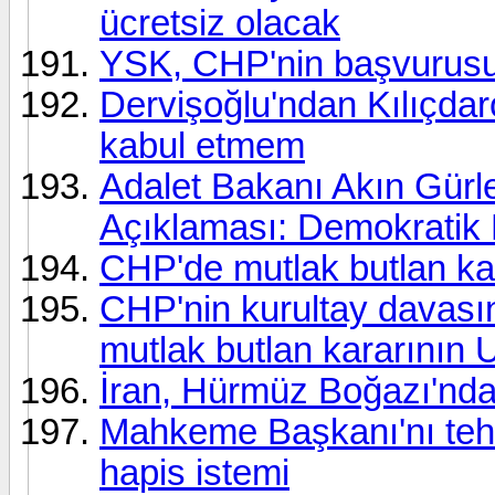
ücretsiz olacak
YSK, CHP'nin başvurusu
Dervişoğlu'ndan Kılıçdar
kabul etmem
Adalet Bakanı Akın Gürl
Açıklaması: Demokratik B
CHP'de mutlak butlan ka
CHP'nin kurultay davasın
mutlak butlan kararının
İran, Hürmüz Boğazı'nda d
Mahkeme Başkanı'nı tehd
hapis istemi