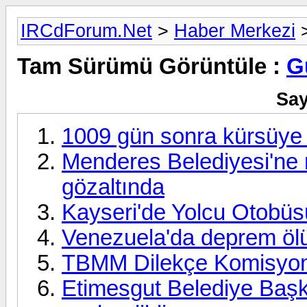
IRCdForum.Net
>
Haber Merkezi
>
Tam Sürümü Görüntüle :
G
Say
1009 gün sonra kürsüye 
Menderes Belediyesi'ne
gözaltında
Kayseri'de Yolcu Otobüsü
Venezuela'da deprem ölü
TBMM Dilekçe Komisyonu
Etimesgut Belediye Başk