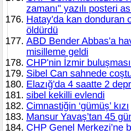
zamanı" yazılı posteri ası
Hatay'da kan donduran o
öldürdü
ABD Bender Abbas'a hava 
misilleme geldi
CHP'nin İzmir buluşmas
Sibel Can sahnede coştu:
Elazığ'da 4 saatte 2 de
sibel kekilli evlendi
Cimnastiğin ‘gümüş’ kızı
Mansur Yavaş’tan 45 gün
CHP Genel Merkezi’ne ba