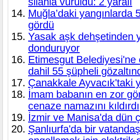
silahla vuruldu: 2 yaralı
Muğla’daki yangınlarda 5
gördü
Yasak aşk dehşetinden y
donduruyor
Etimesgut Belediyesi'ne
dahil 55 şüpheli gözaltın
Çanakkale Ayvacık'taki ya
İmam babanın en zor gör
cenaze namazını kıldırdı
İzmir ve Manisa'da dün çı
Şanlıurfa'da bir vatanda