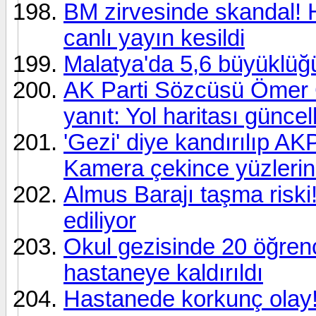
BM zirvesinde skandal! Ha
canlı yayın kesildi
Malatya'da 5,6 büyüklü
AK Parti Sözcüsü Ömer Çe
yanıt: Yol haritası günce
'Gezi' diye kandırılıp AKP
Kamera çekince yüzlerini 
Almus Barajı taşma riski
ediliyor
Okul gezisinde 20 öğren
hastaneye kaldırıldı
Hastanede korkunç olay!