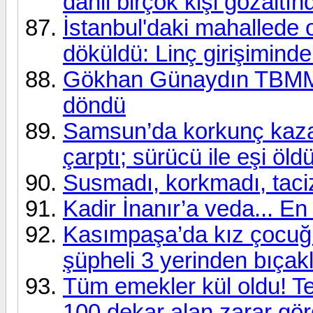
dahil birçok kişi gözaltın
İstanbul'daki mahallede
döküldü: Linç girişiminde
Gökhan Günaydın TBMM G
döndü
Samsun’da korkunç kaza!
çarptı; sürücü ile eşi öld
Susmadı, korkmadı, taciz
Kadir İnanır’a veda... En
Kasımpaşa’da kız çocuğu
şüpheli 3 yerinden bıçak
Tüm emekler kül oldu! Te
100 dekar alan zarar gö