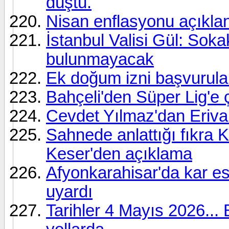
düştü.
Nisan enflasyonu açıkla
İstanbul Valisi Gül: Soka
bulunmayacak
Ek doğum izni başvurula
Bahçeli'den Süper Lig'e 
Cevdet Yılmaz'dan Erivan
Sahnede anlattığı fıkra Ka
Keser'den açıklama
Afyonkarahisar'da kar es
uyardı
Tarihler 4 Mayıs 2026... 