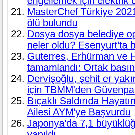
engellemek için elektrik d
MasterChef Türkiye 202
ölü bulundu
Dosya dosya belediye op
neler oldu? Esenyurt’ta b
Guterres, Erhürman ve H
tamamlandı: Ortak bası
Dervişoğlu, şehit er yakı
için TBMM'den Güvenpar
Bıçaklı Saldırıda Hayat
Ailesi AYM'ye Başvurdu
Japonya'da 7,1 büyüklü
yapıldı,