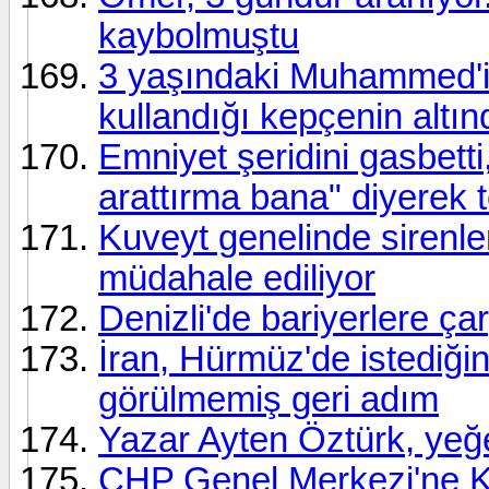
kaybolmuştu
3 yaşındaki Muhammed'i
kullandığı kepçenin altın
Emniyet şeridini gasbetti
arattırma bana" diyerek te
Kuveyt genelinde sirenle
müdahale ediliyor
Denizli'de bariyerlere ça
İran, Hürmüz'de istediğin
görülmemiş geri adım
Yazar Ayten Öztürk, yeğe
CHP Genel Merkezi'ne Kı