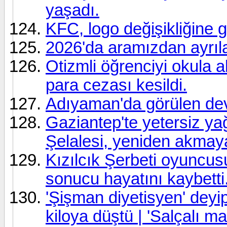
yaşadı.
KFC, logo değişikliğine gi
2026'da aramızdan ayrıla
Otizmli öğrenciyi okula 
para cezası kesildi.
Adıyaman'da görülen de
Gaziantep'te yetersiz y
Şelalesi, yeniden akmay
Kızılcık Şerbeti oyuncusu
sonucu hayatını kaybetti
'Şişman diyetisyen' deyi
kiloya düştü | 'Salçalı ma