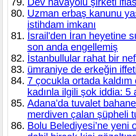
Dev havayolu şirketi iflas
Uzman erbaş kanunu yas
istihdam imkanı
İsrail'den İran heyetine 
son anda engellemiş
İstanbullular rahat bir ne
ümraniye de erkeğin iffe
7 çocukla ortada kaldım 
kadınla ilgili şok iddia: 5
Adana'da tuvalet bahane
merdiven çalan şüpheli t
Bolu Belediyesi’ne yeni