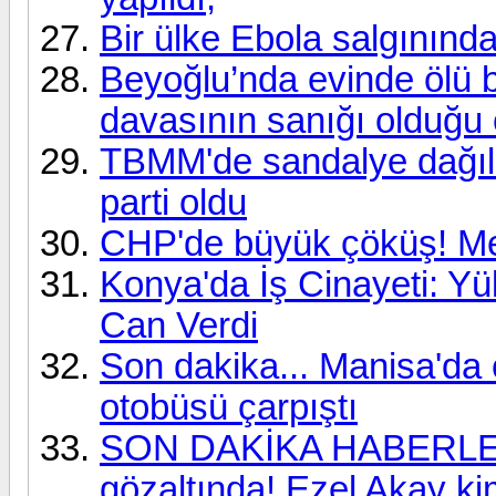
Bir ülke Ebola salgınından
Beyoğlu’nda evinde ölü b
davasının sanığı olduğu 
TBMM'de sandalye dağılım
parti oldu
CHP'de büyük çöküş! Mecl
Konya'da İş Cinayeti: Y
Can Verdi
Son dakika... Manisa'da 
otobüsü çarpıştı
SON DAKİKA HABERLERİ
gözaltında! Ezel Akay ki