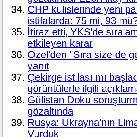
CHP kulislerinde yeni part
istifalarda: 75 mi, 93 mü
İtiraz etti, YKS'de sırala
etkileyen karar
Özel'den "Sıra size de 
yanıt
Çekirge istilası mı başla
görüntülerle ilgili açıkla
Gülistan Doku soruşturmas
gözaltında
Rusya: Ukrayna'nın Liman
Vurduk