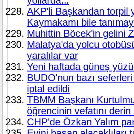
yollarda...
AKP'li Başkandan torpil
Kaymakamı bile tanımay
Muhittin Böcek'in gelini 
Malatya'da yolcu otobüsü
yaralılar var
Yeni haftada güneş yüz
BUDO'nun bazı seferleri
iptal edildi
TBMM Başkanı Kurtulmuş
öğrencinin vefatını deri
CHP'de Özkan Yalım parti
Evini basan alacaklıları 