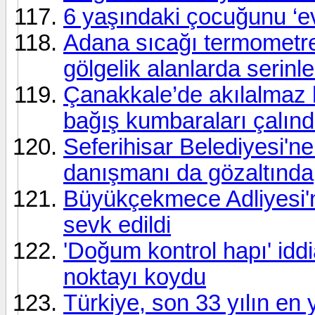
6 yaşındaki çocuğunu ‘ev
Adana sıcağı termometre
gölgelik alanlarda serinle
Çanakkale’de akılalmaz h
bağış kumbaraları çalınd
Seferihisar Belediyesi'n
danışmanı da gözaltında
Büyükçekmece Adliyesi'nd
sevk edildi
'Doğum kontrol hapı' idd
noktayı koydu
Türkiye, son 33 yılın en