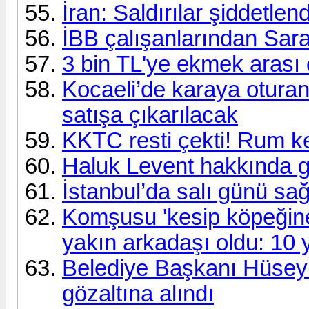
İran: Saldırılar şiddetl
İBB çalışanlarından Sar
3 bin TL'ye ekmek arası 
Kocaeli’de karaya oturan
satışa çıkarılacak
KKTC resti çekti! Rum kes
Haluk Levent hakkında göz
İstanbul’da salı günü sa
Komşusu 'kesip köpeğine y
yakın arkadaşı oldu: 10 y
Belediye Başkanı Hüsey
gözaltına alındı