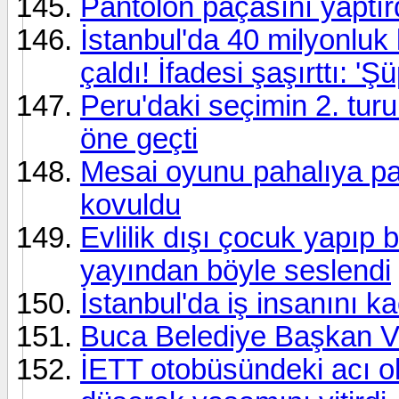
Pantolon paçasını yaptırdı
İstanbul'da 40 milyonluk
çaldı! İfadesi şaşırttı: 'Ş
Peru'daki seçimin 2. tu
öne geçti
Mesai oyunu pahalıya patl
kovuldu
Evlilik dışı çocuk yapıp
yayından böyle seslendi
İstanbul'da iş insanını kaç
Buca Belediye Başkan Veki
İETT otobüsündeki acı o