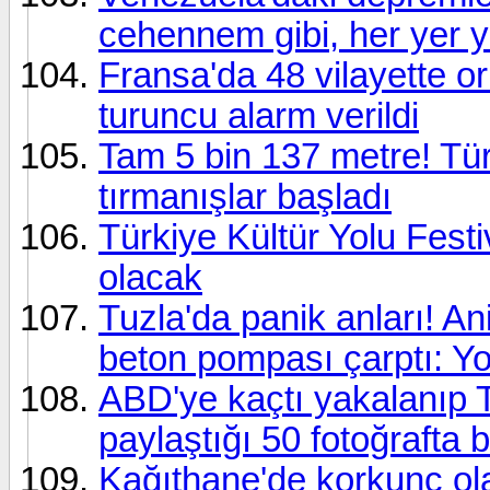
cehennem gibi, her yer yı
Fransa'da 48 vilayette o
turuncu alarm verildi
Tam 5 bin 137 metre! Türk
tırmanışlar başladı
Türkiye Kültür Yolu Festi
olacak
Tuzla'da panik anları! A
beton pompası çarptı: Yo
ABD'ye kaçtı yakalanıp Tü
paylaştığı 50 fotoğrafta 
Kağıthane'de korkunç ola