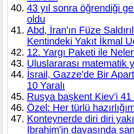
43 yıl sonra öğrendiği ge
oldu
Abd, İran'ın Füze Saldırıl
Kentindeki Yakıt İkmal Uç
12. Yargı Paketi ile Nele
Uluslararası matematik 
İsrail, Gazze'de Bir Apar
10 Yaralı
Rusya başkent Kiev'i 41 
Özel: Her türlü hazırlığım
Konteynerde diri diri yak
İbrahim'in davasında san