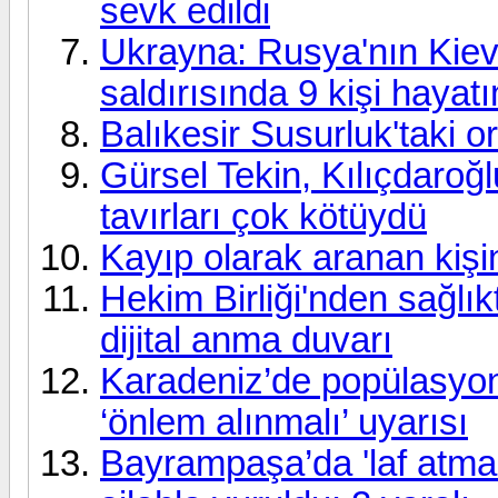
sevk edildi
Ukrayna: Rusya'nın Kiev'
saldırısında 9 kişi hayatı
Balıkesir Susurluk'taki o
Gürsel Tekin, Kılıçdaroğ
tavırları çok kötüydü
Kayıp olarak aranan kişi
Hekim Birliği'nden sağlı
dijital anma duvarı
Karadeniz’de popülasyon
‘önlem alınmalı’ uyarısı
Bayrampaşa’da 'laf atma