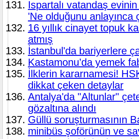
Ispartalı vatandaş evinin
'Ne olduğunu anlayınca 
16 yıllık cinayet topuk k
atmış
İstanbul'da bariyerlere ç
Kastamonu’da yemek fabri
İlklerin kararnamesi! HS
dikkat çeken detaylar
Antalya'da "Altunlar" çe
gözaltına alındı
Güllü soruşturmasının Ba
minibüs şoförünün ve sav