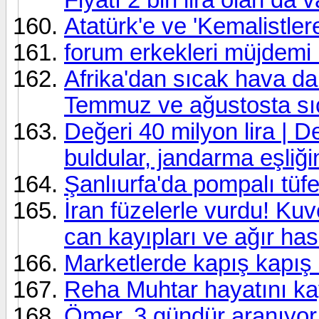
Atatürk'e ve 'Kemalistler
forum erkekleri müjdemi 
Afrika'dan sıcak hava da
Temmuz ve ağustosta sıca
Değeri 40 milyon lira | De
buldular, jandarma eşliği
Şanlıurfa'da pompalı tüfe
İran füzelerle vurdu! Ku
can kayıpları ve ağır has
Marketlerde kapış kapış s
Reha Muhtar hayatını ka
Ömer, 3 gündür aranıyor.