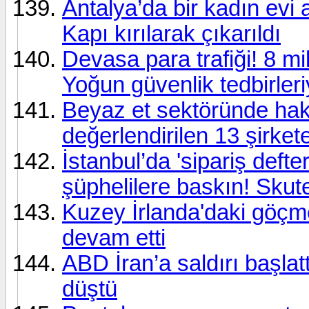
Antalya’da bir kadın evi at
Kapı kırılarak çıkarıldı
Devasa para trafiği! 8 mil
Yoğun güvenlik tedbirleri
Beyaz et sektöründe haksı
değerlendirilen 13 şirke
İstanbul’da 'sipariş defte
şüphelilere baskın! Skute
Kuzey İrlanda'daki göçme
devam etti
ABD İran’a saldırı başlatt
düştü