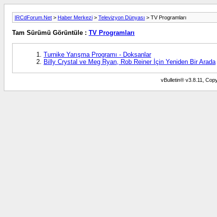
IRCdForum.Net
>
Haber Merkezi
>
Televizyon Dünyası
> TV Programları
Tam Sürümü Görüntüle :
TV Programları
Turnike Yarışma Programı - Doksanlar
Billy Crystal ve Meg Ryan, Rob Reiner İçin Yeniden Bir Arada
vBulletin® v3.8.11, Copy