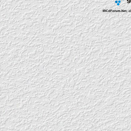
IRCdForum.Net
; a