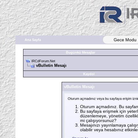
Gece Modu
Ana Sayfa
Bugünkü Mesajlar
IRCdForum.Net
vBulletin Mesajı
Kaydol
vBulletin Mesajı
Oturum açmadınız veya bu sayfaya erişim iznini
Oturum açmadınız. Bu sayfanı
Bu sayfaya erişmek için yeterli
düzenlemeye, yönetim özellikl
mi çalışıyorsunuz?
Mesajınızı yayınlamaya çalışı
olabilir veya hesabınız etkinleşt