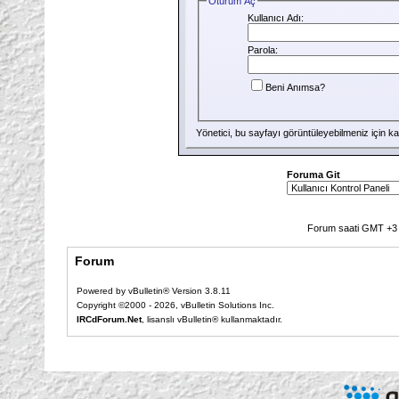
Oturum Aç
Kullanıcı Adı:
Parola:
Beni Anımsa?
Yönetici, bu sayfayı görüntüleyebilmeniz için
ka
Foruma Git
Forum saati GMT +3 o
Forum
Powered by vBulletin® Version 3.8.11
Copyright ©2000 - 2026, vBulletin Solutions Inc.
IRCdForum.Net
, lisanslı vBulletin® kullanmaktadır.