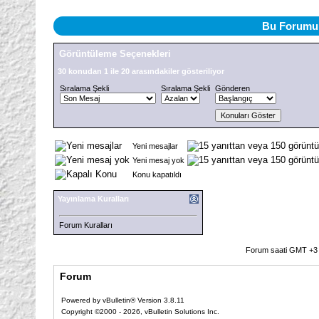
Bu Forumu 
Görüntüleme Seçenekleri
30 konudan 1 ile 20 arasındakiler gösteriliyor
Sıralama Şekli
Sıralama Şekli
Gönderen
Yeni mesajlar
Yeni mesaj yok
Konu kapatıldı
Yayınlama Kuralları
Forum Kuralları
Forum saati GMT +3 o
Forum
Powered by vBulletin® Version 3.8.11
Copyright ©2000 - 2026, vBulletin Solutions Inc.