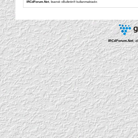
IRCdForum.Net
, lisanslı vBulletin® kullanmaktadır.
IRCdForum.Net
; a