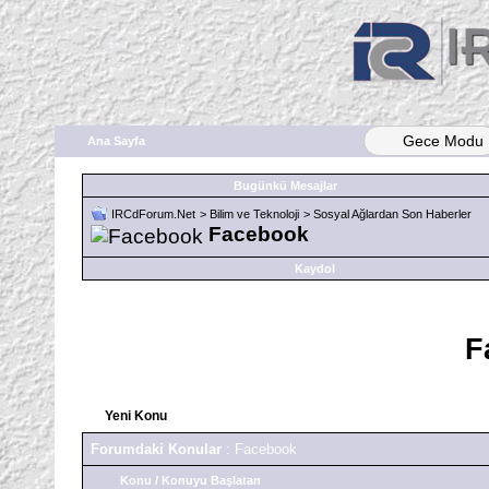
Gece Modu
Ana Sayfa
Bugünkü Mesajlar
IRCdForum.Net
>
Bilim ve Teknoloji
>
Sosyal Ağlardan Son Haberler
Facebook
Kaydol
F
Yeni Konu
Forumdaki Konular
: Facebook
Konu
/
Konuyu Başlatan