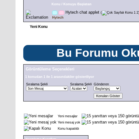
Konu
/
Konuyu Başlatan
Hytech chat applet
(
1
2
Hytech
Yeni Konu
Bu Forumu Oku
Görüntüleme Seçenekleri
1 konudan 1 ile 1 arasındakiler gösteriliyor
Sıralama Şekli
Sıralama Şekli
Gönderen
Yeni mesajlar
Yeni mesaj yok
Konu kapatıldı