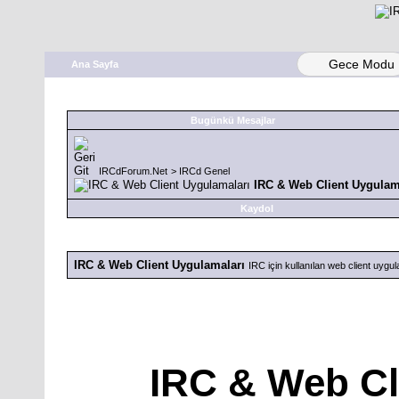
Gece Modu
Ana Sayfa
Bugünkü Mesajlar
IRCdForum.Net
>
IRCd Genel
IRC & Web Client Uygulam
Kaydol
IRC & Web Client Uygulamaları
IRC için kullanılan web client uygu
IRC & Web Cl