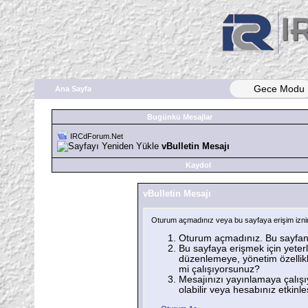
Gece Modu
Ana Sayfa
Bugünkü Mesajlar
IRCdForum.Net
vBulletin Mesajı
Kaydol
vBulletin Mesajı
Oturum açmadınız veya bu sayfaya erişim iznini
Oturum açmadınız. Bu sayfanı
Bu sayfaya erişmek için yeterli
düzenlemeye, yönetim özellikl
mi çalışıyorsunuz?
Mesajınızı yayınlamaya çalışı
olabilir veya hesabınız etkinleşt