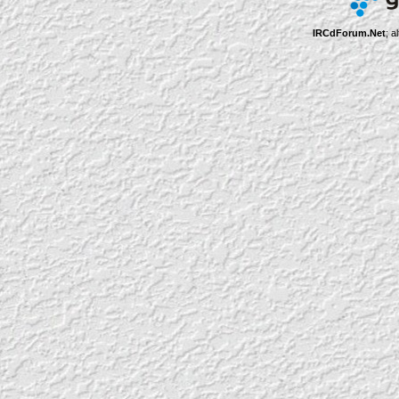
IRCdForum.Net
; a