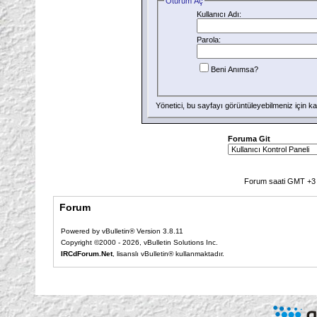
Oturum Aç
Kullanıcı Adı:
Parola:
Beni Anımsa?
Yönetici, bu sayfayı görüntüleyebilmeniz için
ka
Foruma Git
Forum saati GMT +3 o
Forum
Powered by vBulletin® Version 3.8.11
Copyright ©2000 - 2026, vBulletin Solutions Inc.
IRCdForum.Net
, lisanslı vBulletin® kullanmaktadır.