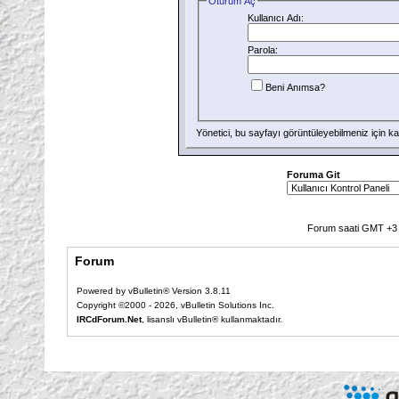
Oturum Aç
Kullanıcı Adı:
Parola:
Beni Anımsa?
Yönetici, bu sayfayı görüntüleyebilmeniz için
ka
Foruma Git
Forum saati GMT +3 o
Forum
Powered by vBulletin® Version 3.8.11
Copyright ©2000 - 2026, vBulletin Solutions Inc.
IRCdForum.Net
, lisanslı vBulletin® kullanmaktadır.