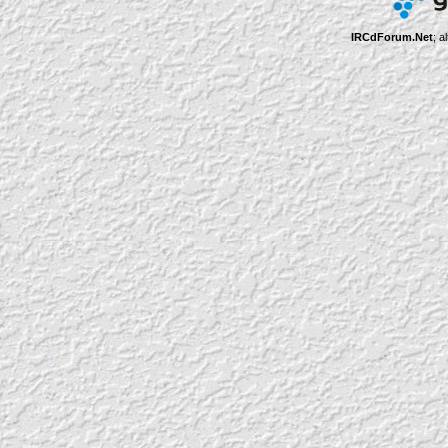
IRCdForum.Net
; a