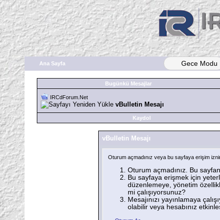
Gece Modu
Ana Sayfa
Bugünkü Mesajlar
IRCdForum.Net
vBulletin Mesajı
Kaydol
vBulletin Mesajı
Oturum açmadınız veya bu sayfaya erişim iznini
Oturum açmadınız. Bu sayfanı
Bu sayfaya erişmek için yeterli
düzenlemeye, yönetim özellikl
mi çalışıyorsunuz?
Mesajınızı yayınlamaya çalışı
olabilir veya hesabınız etkinleşt