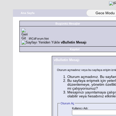
Gece Modu
Ana Sayfa
Bugünkü Mesajlar
IRCdForum.Net
vBulletin Mesajı
Kaydol
vBulletin Mesajı
Oturum açmadınız veya bu sayfaya erişim iznini
Oturum açmadınız. Bu sayfanı
Bu sayfaya erişmek için yeterli
düzenlemeye, yönetim özellikl
mi çalışıyorsunuz?
Mesajınızı yayınlamaya çalışı
olabilir veya hesabınız etkinleşt
Oturum Aç
Kullanıcı Adı: