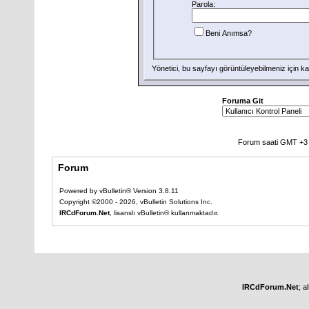
Parola:
Beni Anımsa?
Yönetici, bu sayfayı görüntüleyebilmeniz için
ka
Foruma Git
Forum saati GMT +3 o
Forum
Powered by vBulletin® Version 3.8.11
Copyright ©2000 - 2026, vBulletin Solutions Inc.
IRCdForum.Net
, lisanslı vBulletin® kullanmaktadır.
IRCdForum.Net
; a