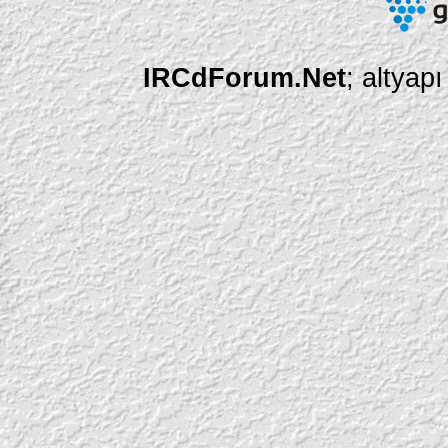
IRCdForum.Net
; altyap