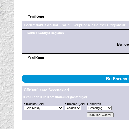
Yeni Konu
Forumdaki Konular
: mIRC Scripting'e Yardımcı Programlar
Konu
/
Konuyu Başlatan
Bu for
Yeni Konu
Bu Forumu 
Görüntüleme Seçenekleri
0 konudan 0 ile 0 arasındakiler gösteriliyor
Sıralama Şekli
Sıralama Şekli
Gönderen