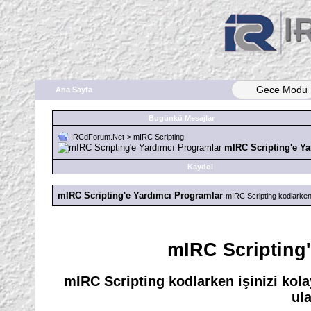
Gece Modu
Ana Sayfa
Bugünkü Mesajlar
IRCdForum.Net
>
mIRC Scripting
mIRC Scripting'e Y
Kaydol
mIRC Scripting'e Yardımcı Programlar
mIRC Scripting kodlarken 
mIRC Scripting
mIRC Scripting kodlarken işinizi kol
ula