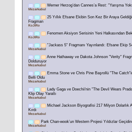
Werner Herzog’dan Cannes’a Rest: "Yarışma Yo
Mezarkabul
25 Yıllık Efsane Ekibin Son Kez Bir Araya Geldiği
Fragman
KoJiRo
Fenomen Aksiyon Serisinin Yeni Halkasından Bek
KoJiRo
"Jackass 5" Fragmanı Yayınlandı: Efsane Ekip S
Mezarkabul
Anne Hathaway ve Dakota Johnson "Verity" Fra
Dolduruyor
Mezarkabul
Emma Stone ve Chris Pine Başrollü "The Catch"in
Belli Oldu
Mezarkabul
Lady Gaga ve Doechii'nin "The Devil Wears Prada 
Klip Olay Yarattı
Mezarkabul
Michael Jackson Biyografisi 217 Milyon Dolarlık A
Kırdı
Mezarkabul
Park Chan-wook’un Western Projesi Yıldızlar Geçidi
Mezarkabul