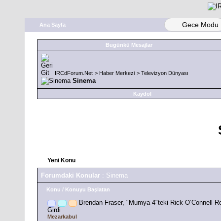
Gece Modu
Ana Sayfa
Bugünkü Mesajlar
IRCdForum.Net
>
Haber Merkezi
>
Televizyon Dünyası
Sinema
Kaydol
Yeni Konu
Forumdaki Konular
: Sinema
Konu
/
Konuyu Başlatan
Brendan Fraser, "Mumya 4"teki Rick O’Connell R
Girdi
Mezarkabul