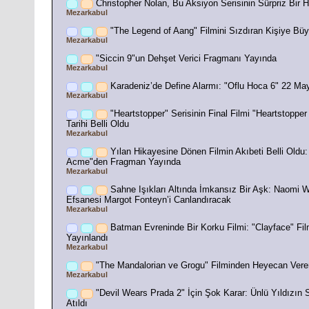
Christopher Nolan, Bu Aksiyon Serisinin Sürpriz Bir 
Mezarkabul
"The Legend of Aang" Filmini Sızdıran Kişiye Bü
Mezarkabul
"Siccin 9"un Dehşet Verici Fragmanı Yayında
Mezarkabul
Karadeniz’de Define Alarmı: "Oflu Hoca 6" 22 Ma
Mezarkabul
"Heartstopper" Serisinin Final Filmi "Heartstopper
Tarihi Belli Oldu
Mezarkabul
Yılan Hikayesine Dönen Filmin Akıbeti Belli Oldu:
Acme"den Fragman Yayında
Mezarkabul
Sahne Işıkları Altında İmkansız Bir Aşk: Naomi W
Efsanesi Margot Fonteyn’i Canlandıracak
Mezarkabul
Batman Evreninde Bir Korku Filmi: "Clayface" Fi
Yayınlandı
Mezarkabul
"The Mandalorian ve Grogu" Filminden Heyecan Vere
Mezarkabul
"Devil Wears Prada 2" İçin Şok Karar: Ünlü Yıldızın 
Atıldı