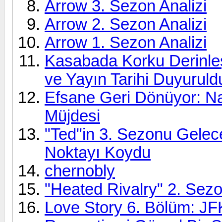
Arrow 3. Sezon Analizi
Arrow 2. Sezon Analizi
Arrow 1. Sezon Analizi
Kasabada Korku Derinle
ve Yayın Tarihi Duyuruld
Efsane Geri Dönüyor: Nat
Müjdesi
"Ted"in 3. Sezonu Gele
Noktayı Koydu
chernobly
"Heated Rivalry" 2. Sez
Love Story 6. Bölüm: JFK