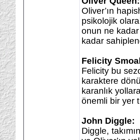
Oliver Queen:
Oliver’ın hapis
psikolojik olar
onun ne kadar 
kadar sahiplend
Felicity Smoa
Felicity bu sez
karaktere dönü
karanlık yollar
önemli bir yer t
John Diggle:
Diggle, takımı