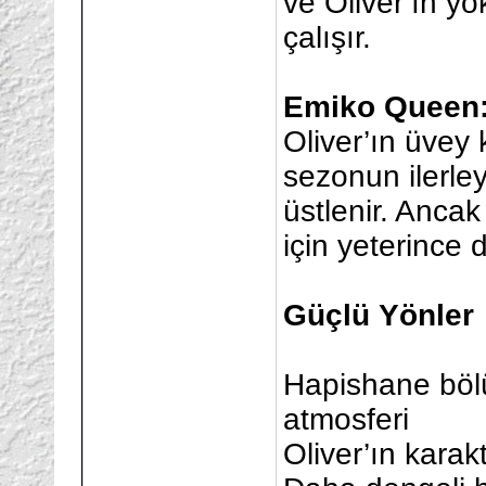
ve Oliver’ın 
çalışır.
Emiko Queen
Oliver’ın üvey 
sezonun ilerley
üstlenir. Ancak 
için yeterince 
Güçlü Yönler
Hapishane bölüm
atmosferi
Oliver’ın karak