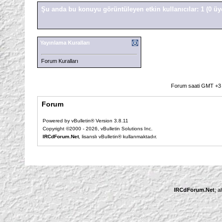
Şu anda bu konuyu görüntüleyen etkin kullanıcılar: 1
(0 üy
Yayınlama Kuralları
Forum Kuralları
Forum saati GMT +3 o
Forum
Powered by vBulletin® Version 3.8.11
Copyright ©2000 - 2026, vBulletin Solutions Inc.
IRCdForum.Net
, lisanslı vBulletin® kullanmaktadır.
IRCdForum.Net
; a