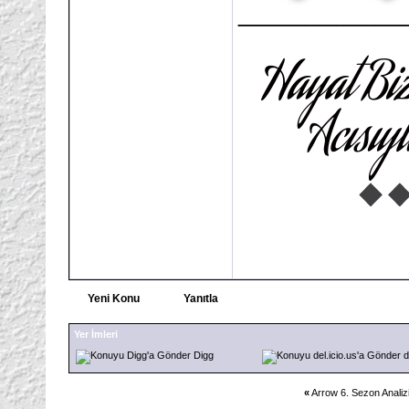
___________
Yeni Konu
Yanıtla
Yer İmleri
Digg
d
«
Arrow 6. Sezon Analiz