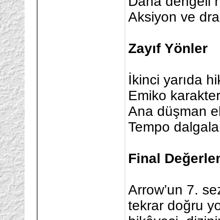
Daha dengeli hi
Aksiyon ve dra
Zayıf Yönler
İkinci yarıda h
Emiko karakter
Ana düşman eks
Tempo dalgala
Final Değerle
Arrow’un 7. sezo
tekrar doğru y