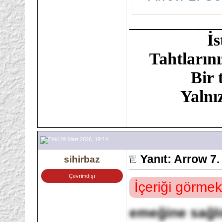
___________
İ
Tahtlarını
Bir 
Yalnı
29 Mart 2026, 19:14
Yanıt: Arrow 7.
sihirbaz
Çevrimdışı
İçeriği görmek
emeğine sağl