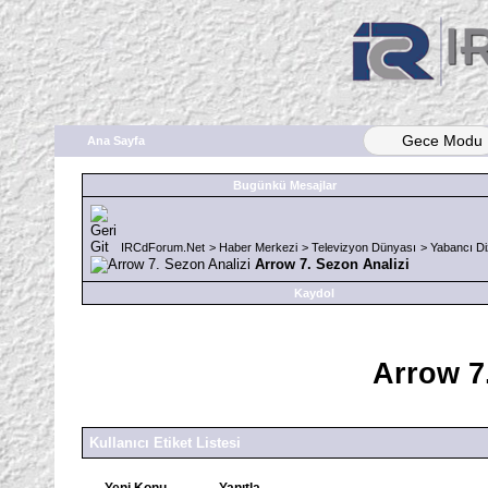
Gece Modu
Ana Sayfa
Bugünkü Mesajlar
IRCdForum.Net
>
Haber Merkezi
>
Televizyon Dünyası
>
Yabancı Diz
Arrow 7. Sezon Analizi
Kaydol
Arrow 7
Kullanıcı Etiket Listesi
Yeni Konu
Yanıtla