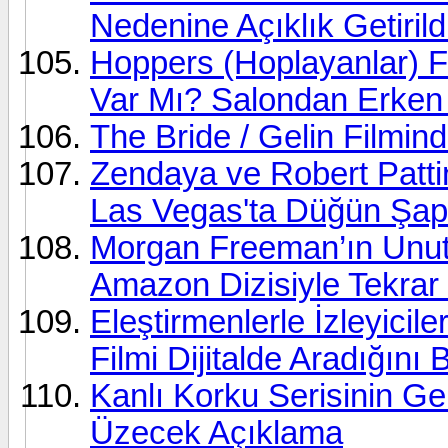
Nedenine Açıklık Getirild
Hoppers (Hoplayanlar) F
Var Mı? Salondan Erken
The Bride / Gelin Filmin
Zendaya ve Robert Patti
Las Vegas'ta Düğün Şape
Morgan Freeman’ın Unutul
Amazon Dizisiyle Tekrar
Eleştirmenlerle İzleyicil
Filmi Dijitalde Aradığını
Kanlı Korku Serisinin G
Üzecek Açıklama