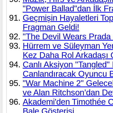
"Power Ballad"dan İlk F
Geçmişin Hayaletleri Top
Fragman Geldi!
"The Devil Wears Prada 2
Hürrem ve Süleyman Yeni
Kez Daha Rol Arkadaşı 
Canlı Aksiyon "Tangled" 
Canlandıracak Oyuncu Be
"War Machine 2" Gelece
ve Alan Ritchson’dan Dev
Akademi'den Timothée C
Bale Gösterisi