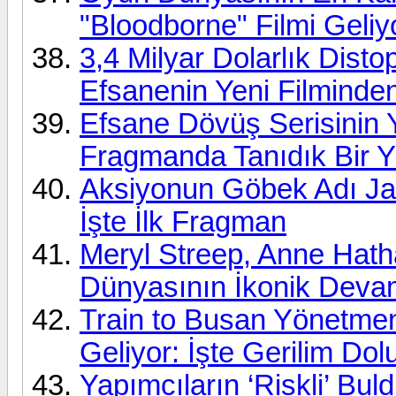
"Bloodborne" Filmi Geliy
3,4 Milyar Dolarlık Dist
Efsanenin Yeni Filmind
Efsane Dövüş Serisinin 
Fragmanda Tanıdık Bir Y
Aksiyonun Göbek Adı Ja
İşte İlk Fragman
Meryl Streep, Anne Hath
Dünyasının İkonik Deva
Train to Busan Yönetmen
Geliyor: İşte Gerilim Dol
Yapımcıların ‘Riskli’ Bu