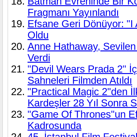
Batman Evreninde Bir Kor
Fragmanı Yayınlandı
Efsane Geri Dönüyor: "I
Oldu
Anne Hathaway, Sevilen 
Verdi
"Devil Wears Prada 2" İç
Sahneleri Filmden Atıldı
"Practical Magic 2"den 
Kardeşler 28 Yıl Sonra 
"Game Of Thrones"un Efs
Kadrosunda
45. İstanbul Film Festiva