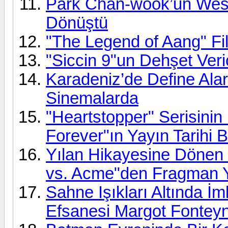
Park Chan-wook’un Weste
Dönüştü
"The Legend of Aang" Fi
"Siccin 9"un Dehşet Ver
Karadeniz’de Define Alar
Sinemalarda
"Heartstopper" Serisinin 
Forever"ın Yayın Tarihi B
Yılan Hikayesine Dönen F
vs. Acme"den Fragman 
Sahne Işıkları Altında İ
Efsanesi Margot Fonteyn