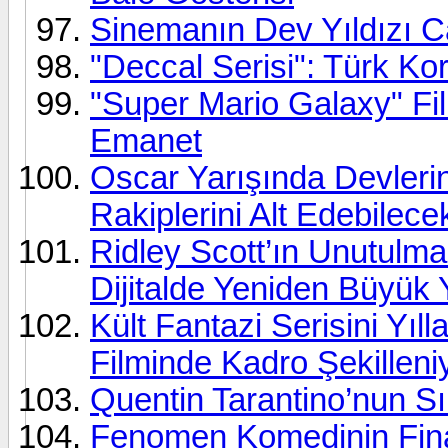
Sinemanın Dev Yıldızı C
"Deccal Serisi": Türk K
"Super Mario Galaxy" Fi
Emanet
Oscar Yarışında Devleri
Rakiplerini Alt Edebilece
Ridley Scott’ın Unutulm
Dijitalde Yeniden Büyük 
Kült Fantazi Serisini Yı
Filminde Kadro Şekilleni
Quentin Tarantino’nun Sı
Fenomen Komedinin Final