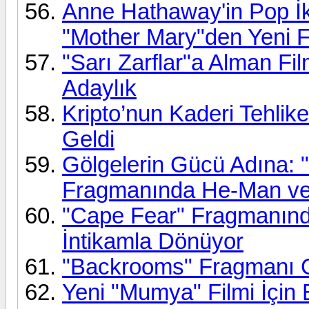
Anne Hathaway'in Pop İ
"Mother Mary"den Yeni 
"Sarı Zarflar"a Alman Fi
Adaylık
Kripto’nun Kaderi Tehlik
Geldi
Gölgelerin Gücü Adına: "
Fragmanında He-Man ve 
"Cape Fear" Fragmanınd
İntikamla Dönüyor
"Backrooms" Fragmanı Ger
Yeni "Mumya" Filmi İçin 