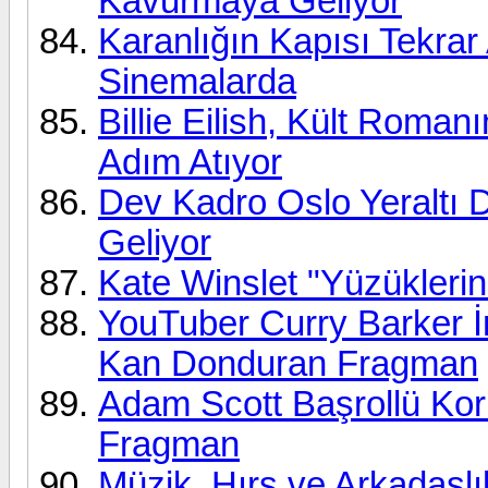
Kavurmaya Geliyor
Karanlığın Kapısı Tekrar 
Sinemalarda
Billie Eilish, Kült Roma
Adım Atıyor
Dev Kadro Oslo Yeraltı 
Geliyor
Kate Winslet "Yüzüklerin
YouTuber Curry Barker İ
Kan Donduran Fragman
Adam Scott Başrollü Ko
Fragman
Müzik, Hırs ve Arkadaşlı