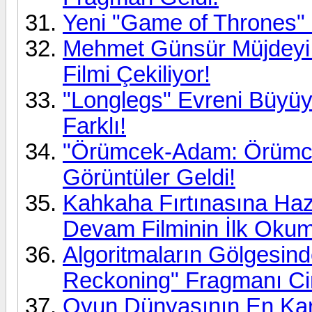
Yeni "Game of Thrones" F
Mehmet Günsür Müjdeyi 
Filmi Çekiliyor!
"Longlegs" Evreni Büyü
Farklı!
"Örümcek-Adam: Örümcek
Görüntüler Geldi!
Kahkaha Fırtınasına Hazı
Devam Filminin İlk Okum
Algoritmaların Gölgesin
Reckoning" Fragmanı Ci
Oyun Dünyasının En Kar