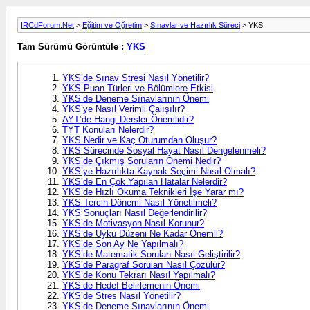
IRCdForum.Net
>
Eğitim ve Öğretim
>
Sınavlar ve Hazırlık Süreci
> YKS
Tam Sürümü Görüntüle :
YKS
YKS’de Sınav Stresi Nasıl Yönetilir?
YKS Puan Türleri ve Bölümlere Etkisi
YKS’de Deneme Sınavlarının Önemi
YKS’ye Nasıl Verimli Çalışılır?
AYT’de Hangi Dersler Önemlidir?
TYT Konuları Nelerdir?
YKS Nedir ve Kaç Oturumdan Oluşur?
YKS Sürecinde Sosyal Hayat Nasıl Dengelenmeli?
YKS’de Çıkmış Soruların Önemi Nedir?
YKS’ye Hazırlıkta Kaynak Seçimi Nasıl Olmalı?
YKS’de En Çok Yapılan Hatalar Nelerdir?
YKS’de Hızlı Okuma Teknikleri İşe Yarar mı?
YKS Tercih Dönemi Nasıl Yönetilmeli?
YKS Sonuçları Nasıl Değerlendirilir?
YKS’de Motivasyon Nasıl Korunur?
YKS’de Uyku Düzeni Ne Kadar Önemli?
YKS’de Son Ay Ne Yapılmalı?
YKS’de Matematik Soruları Nasıl Geliştirilir?
YKS’de Paragraf Soruları Nasıl Çözülür?
YKS’de Konu Tekrarı Nasıl Yapılmalı?
YKS’de Hedef Belirlemenin Önemi
YKS’de Stres Nasıl Yönetilir?
YKS’de Deneme Sınavlarının Önemi