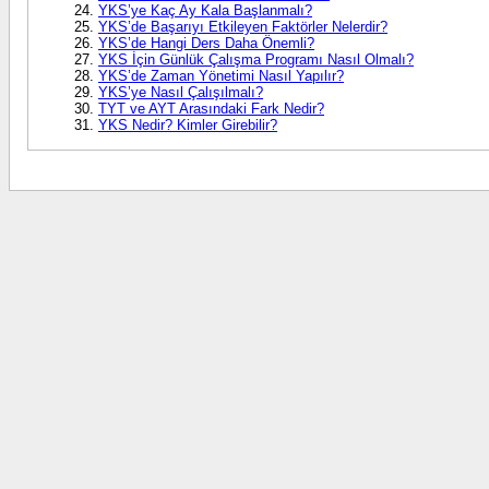
YKS’ye Kaç Ay Kala Başlanmalı?
YKS’de Başarıyı Etkileyen Faktörler Nelerdir?
YKS’de Hangi Ders Daha Önemli?
YKS İçin Günlük Çalışma Programı Nasıl Olmalı?
YKS’de Zaman Yönetimi Nasıl Yapılır?
YKS’ye Nasıl Çalışılmalı?
TYT ve AYT Arasındaki Fark Nedir?
YKS Nedir? Kimler Girebilir?