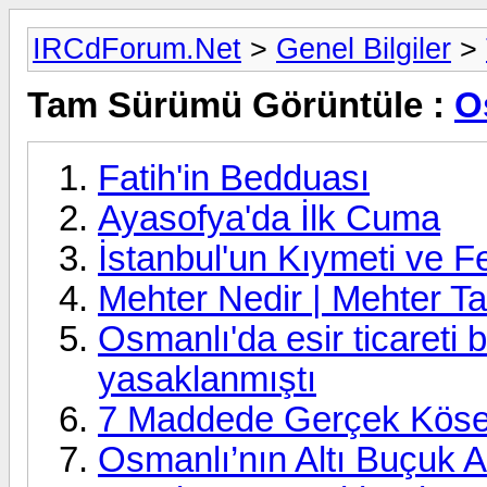
IRCdForum.Net
>
Genel Bilgiler
>
Tam Sürümü Görüntüle :
O
Fatih'in Bedduası
Ayasofya'da İlk Cuma
İstanbul'un Kıymeti ve F
Mehter Nedir | Mehter Ta
Osmanlı'da esir ticareti 
yasaklanmıştı
7 Maddede Gerçek Köse
Osmanlı’nın Altı Buçuk A