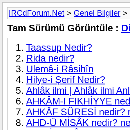
IRCdForum.Net
>
Genel Bilgiler
>
Tam Sürümü Görüntüle :
D
Taassup Nedir?
Rida nedir?
Ulemâ-i Râsihîn
Hilye-i Şerif Nedir?
Ahlâk ilmi | Ahlâk ilmi An
AHKÂM-I FIKHİYYE nedi
AHKÂF SÛRESİ nedir? n
AHD-Ü MİSÂK nedir? ne