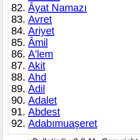
Âyat Namazı
Avret
Ariyet
Âmil
A'lem
Akit
Ahd
Adil
Adalet
Abdest
Adabımuaşeret