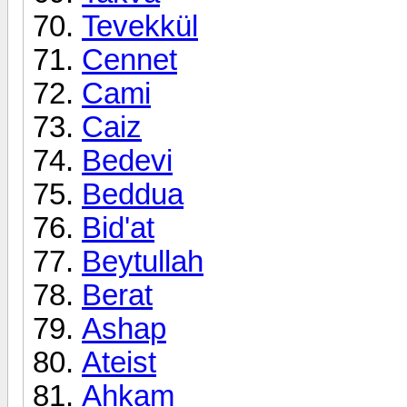
Tevekkül
Cennet
Cami
Caiz
Bedevi
Beddua
Bid'at
Beytullah
Berat
Ashap
Ateist
Ahkam