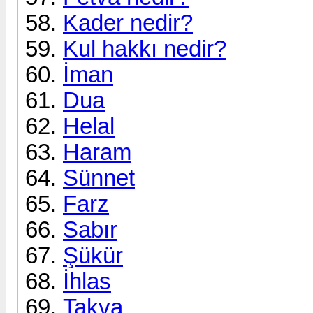
Kader nedir?
Kul hakkı nedir?
İman
Dua
Helal
Haram
Sünnet
Farz
Sabır
Şükür
İhlas
Takva