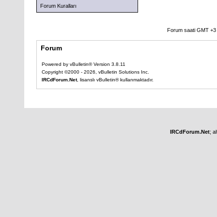
Forum Kuralları
Forum saati GMT +3 o
Forum
Powered by vBulletin® Version 3.8.11
Copyright ©2000 - 2026, vBulletin Solutions Inc.
IRCdForum.Net
, lisanslı vBulletin® kullanmaktadır.
IRCdForum.Net
; a