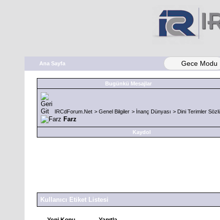
Gece Modu
Ana Sayfa
Bugünkü Mesajlar
IRCdForum.Net
>
Genel Bilgiler
>
İnanç Dünyası
>
Dini Terimler Söz
Farz
Kaydol
Kullanıcı Etiket Listesi
Yeni Konu
Yanıtla