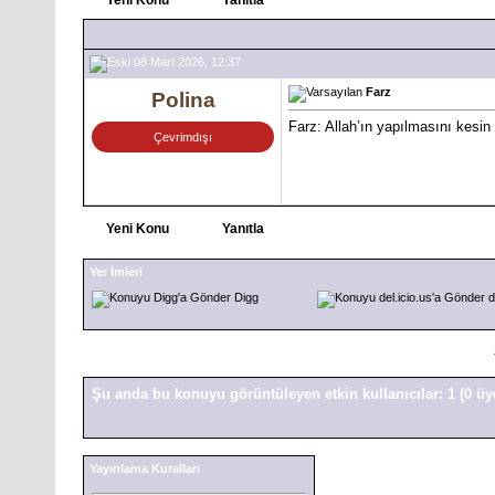
08 Mart 2026, 12:37
Farz
Polina
Farz: Allah’ın yapılmasını kesin 
Çevrimdışı
Yeni Konu
Yanıtla
Yer İmleri
Digg
d
Şu anda bu konuyu görüntüleyen etkin kullanıcılar: 1
(0 üy
Yayınlama Kuralları