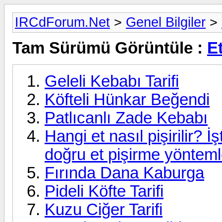
IRCdForum.Net
>
Genel Bilgiler
>
Tam Sürümü Görüntüle :
E
Geleli Kebabı Tarifi
Köfteli Hünkar Beğendi
Patlıcanlı Zade Kebabı
Hangi et nasıl pişirilir?
doğru et pişirme yönteml
Fırında Dana Kaburga
Pideli Köfte Tarifi
Kuzu Ciğer Tarifi