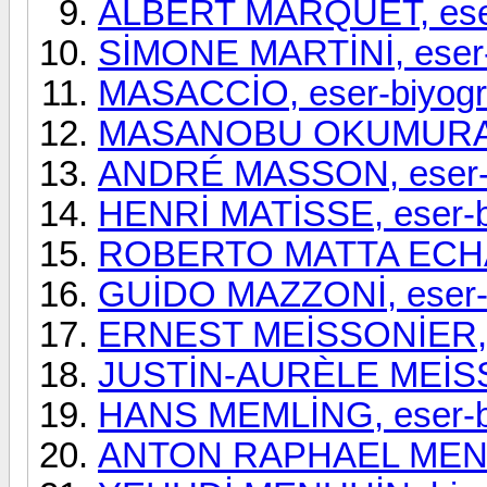
ALBERT MARQUET, eser
SİMONE MARTİNİ, eser-
MASACCİO, eser-biyogr
MASANOBU OKUMURA, e
ANDRÉ MASSON, eser-b
HENRİ MATİSSE, eser-bi
ROBERTO MATTA ECHAU
GUİDO MAZZONİ, eser-b
ERNEST MEİSSONİER, e
JUSTİN-AURÈLE MEİSSO
HANS MEMLİNG, eser-bi
ANTON RAPHAEL MENGS,