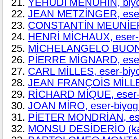
YEHUDİ MENUHİN, biyo
JEAN METZİNGER, eser-
CONSTANTİN MEUNİER, 
HENRİ MİCHAUX, eser-b
MİCHELANGELO BUONAR
PİERRE MİGNARD, eser-
CARL MİLLES, eser-biyo
JEAN FRANÇOİS MİLLET,
RİCHARD MİQUE, eser-b
JOAN MİRO, eser-biyogr
PİETER MONDRİAN, eser
MONSU DESİDERİO (karı