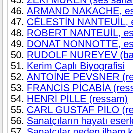
ARMAND NAKACHE, eser
CÉLESTİN NANTEUİL, es
ROBERT NANTEUİL, eser
DONAT NONNOTTE, eser
RUDOLF NUREYEV (bal
Kerim Çaplı Biyografisi
ANTOİNE PEVSNER (re
FRANCİS PİCABİA (res
HENRİ PİLLE (ressam)
CARL GUSTAF PİLO (r
Sanatçıların hayatı eserl
Sanatçılar neden ilham 