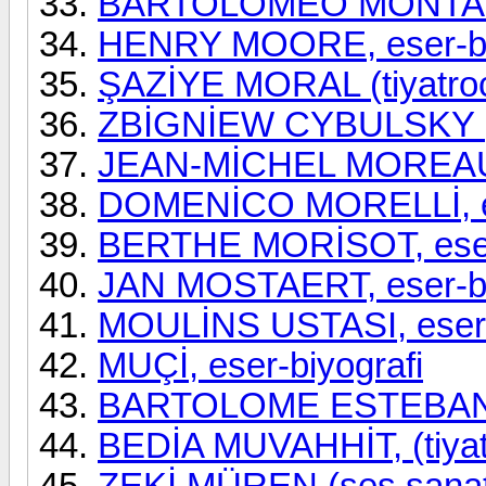
BARTOLOMEO MONTAGNA
HENRY MOORE, eser-bi
ŞAZİYE MORAL (tiyatro
ZBİGNİEW CYBULSKY (
JEAN-MİCHEL MOREAU, 
DOMENİCO MORELLİ, es
BERTHE MORİSOT, eser-
JAN MOSTAERT, eser-bi
MOULİNS USTASI, eser-
MUÇİ, eser-biyografi
BARTOLOME ESTEBAN M
BEDİA MUVAHHİT, (tiyat
ZEKİ MÜREN (ses sanatk