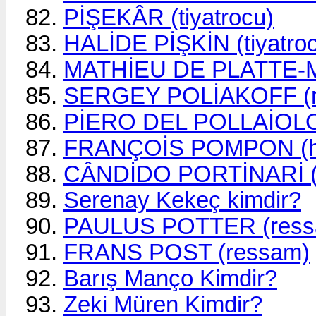
PİŞEKÂR (tiyatrocu)
HALİDE PİŞKİN (tiyatro
MATHİEU DE PLATTE-
SERGEY POLİAKOFF (r
PİERO DEL POLLAİOLO (
FRANÇOİS POMPON (he
CÂNDİDO PORTİNARİ (
Serenay Kekeç kimdir?
PAULUS POTTER (ress
FRANS POST (ressam)
Barış Manço Kimdir?
Zeki Müren Kimdir?