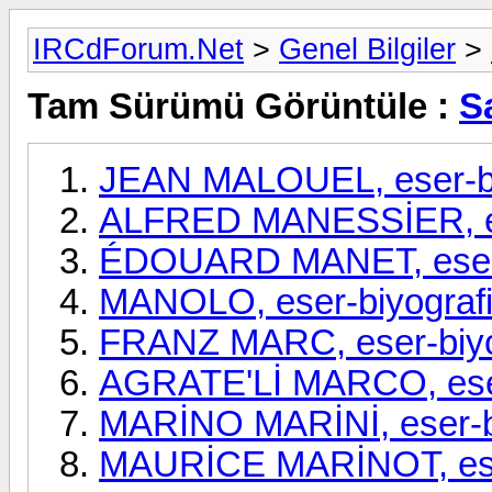
IRCdForum.Net
>
Genel Bilgiler
>
Tam Sürümü Görüntüle :
S
JEAN MALOUEL, eser-bi
ALFRED MANESSİER, es
ÉDOUARD MANET, eser-
MANOLO, eser-biyograf
FRANZ MARC, eser-biyo
AGRATE'Lİ MARCO, eser
MARİNO MARİNİ, eser-b
MAURİCE MARİNOT, eser