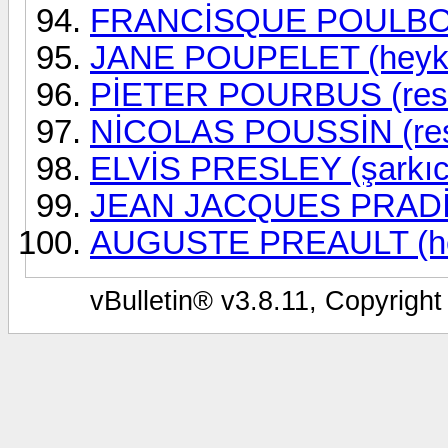
FRANCİSQUE POULBOT 
JANE POUPELET (heyke
PİETER POURBUS (res
NİCOLAS POUSSİN (re
ELVİS PRESLEY (şarkıc
JEAN JACQUES PRADİER
AUGUSTE PREAULT (hey
vBulletin® v3.8.11, Copyright