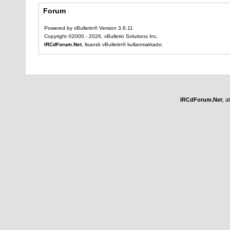
Forum
Powered by vBulletin® Version 3.8.11
Copyright ©2000 - 2026, vBulletin Solutions Inc.
IRCdForum.Net
, lisanslı vBulletin® kullanmaktadır.
IRCdForum.Net
; a