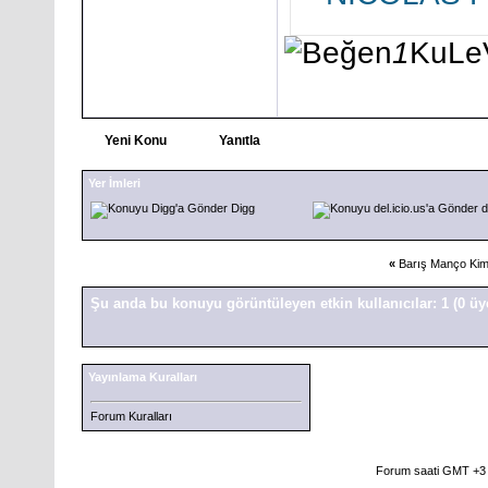
1
KuLe
Yeni Konu
Yanıtla
Yer İmleri
Digg
d
«
Barış Manço Kim
Şu anda bu konuyu görüntüleyen etkin kullanıcılar: 1
(0 üy
Yayınlama Kuralları
Forum Kuralları
Forum saati GMT +3 o