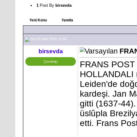
1
Post By
birsevda
Yeni Konu
Yanıtla
05 Mart 2026, 14:55
FRAN
birsevda
Çevrimiçi
FRANS POST 
HOLLANDALI re
Leiden'de doğd
kardeşi. Jan M
gitti (1637-44)
üslûpla Brezi
etti. Frans Po