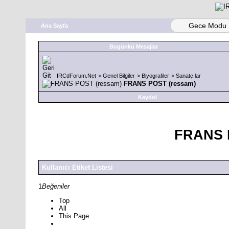
Gece Modu
Ana Sayfa
Bugünkü Mesajlar
IRCdForum.Net
>
Genel Bilgiler
>
Biyografiler
>
Sanatçılar
FRANS POST (ressam)
Kaydol
FRANS 
Kullanıcı Etiket Listesi
1
Beğeniler
Top
All
This Page