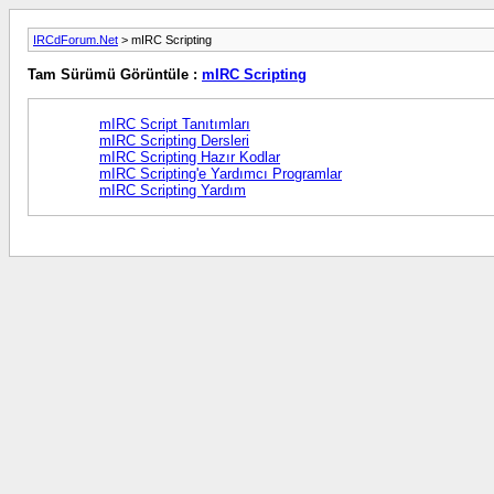
IRCdForum.Net
> mIRC Scripting
Tam Sürümü Görüntüle :
mIRC Scripting
mIRC Script Tanıtımları
mIRC Scripting Dersleri
mIRC Scripting Hazır Kodlar
mIRC Scripting'e Yardımcı Programlar
mIRC Scripting Yardım