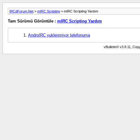
IRCdForum.Net
>
mIRC Scripting
> mIRC Scripting Yardım
Tam Sürümü Görüntüle :
mIRC Scripting Yardım
AndroIRC yuklenmiyor telefonuma
vBulletin® v3.8.11, Copy