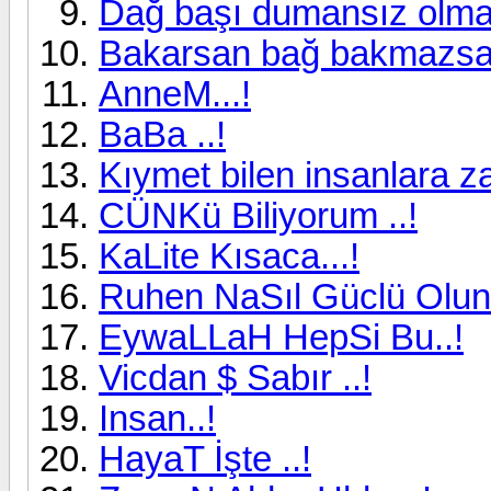
Dağ başı dumansız olmaz
Bakarsan bağ bakmazsan 
AnneM...!
BaBa ..!
Kıymet bilen insanlara za
CÜNKü Biliyorum ..!
KaLite Kısaca...!
Ruhen NaSıl Güclü Olunu
EywaLLaH HepSi Bu..!
Vicdan $ Sabır ..!
Insan..!
HayaT İşte ..!