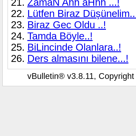
ZamaN Ahh aHhh ...!
Lütfen Biraz Düşünelim..
Biraz Gec Oldu ..!
Tamda Böyle..!
BiLincinde Olanlara..!
Ders almasını bilene...!
vBulletin® v3.8.11, Copyright