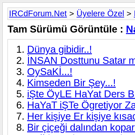
IRCdForum.Net
>
Üyelere Özel
>
Tam Sürümü Görüntüle :
N
Dünya gibidir..!
İNSAN Dosttunu Satar mı
OySaKİ...!
Kimseden Bir Şey...!
iŞte ÖyLE HaYat Ders BiZ
HaYaT iŞTe Ögretiyor Za
Her kişiye Er kişiye kısac
Bir çiçeği dalından kopa