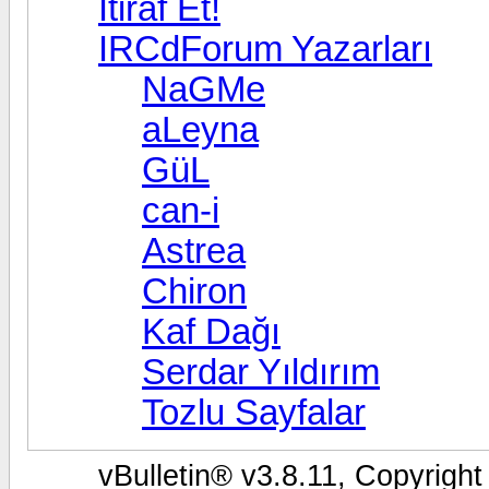
İtiraf Et!
IRCdForum Yazarları
NaGMe
aLeyna
GüL
can-i
Astrea
Chiron
Kaf Dağı
Serdar Yıldırım
Tozlu Sayfalar
vBulletin® v3.8.11, Copyright