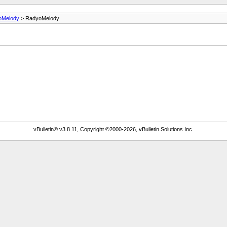
oMelody
> RadyoMelody
vBulletin® v3.8.11, Copyright ©2000-2026, vBulletin Solutions Inc.