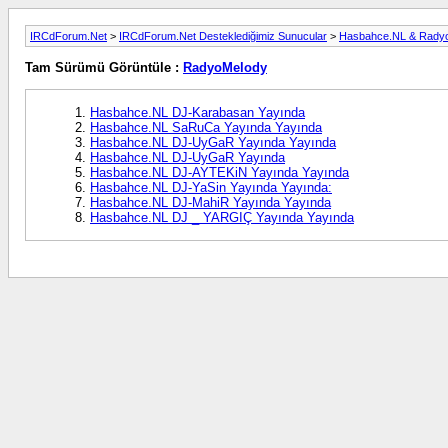
IRCdForum.Net
>
IRCdForum.Net Desteklediğimiz Sunucular
>
Hasbahce.NL & Rady
Tam Sürümü Görüntüle :
RadyoMelody
Hasbahce.NL DJ-Karabasan Yayında
Hasbahce.NL SaRuCa Yayında Yayında
Hasbahce.NL DJ-UyGaR Yayında Yayında
Hasbahce.NL DJ-UyGaR Yayında
Hasbahce.NL DJ-AYTEKiN Yayında Yayında
Hasbahce.NL DJ-YaSin Yayında Yayında:
Hasbahce.NL DJ-MahiR Yayında Yayında
Hasbahce.NL DJ _ YARGIÇ Yayında Yayında