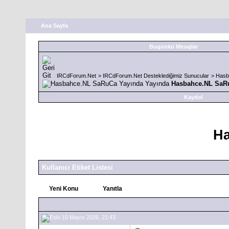
Ana Sayfa
Bugünkü Mesajlar
IRCdForum.Net
>
IRCdForum.Net Desteklediğimiz Sunucular
>
Hasb
Hasbahce.NL SaRu
Kaydol
Ha
Kullanıcı Etiket Listesi
Yeni Konu
Yanıtla
10 Mayıs 2026, 21:43