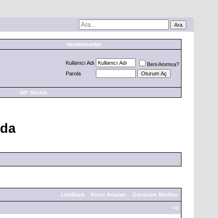
Yasaklananlar
Kullanıcı Adı
Beni Anımsa?
Parola
IdF Sözlük
nda
LinkBack
Konu Araçları
Görünüm Modları
#
1