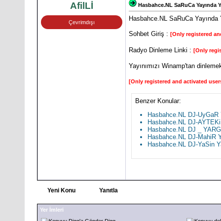
AfilLİ
Hasbahce.NL SaRuCa Yayında Y
Hasbahce.NL SaRuCa Yayında 
Çevrimdışı
Sohbet Giriş :
[Only registered an
Radyo Dinleme Linki :
[Only regi
Yayınımızı Winamp'tan dinlemek
[Only registered and activated user
Benzer Konular:
Hasbahce.NL DJ-UyGaR 
Hasbahce.NL DJ-AYTEKi
Hasbahce.NL DJ _ YARGI
Hasbahce.NL DJ-MahiR Y
Hasbahce.NL DJ-YaSin Y
Yeni Konu
Yanıtla
Yer İmleri
Digg