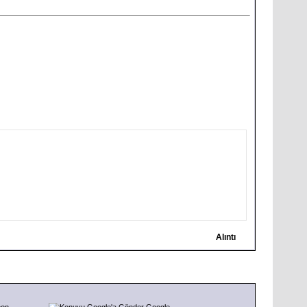
Alıntı
pon
Google