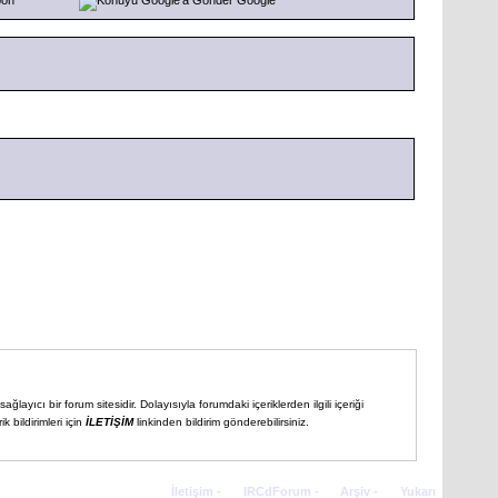
ğlayıcı bir forum sitesidir. Dolayısıyla forumdaki içeriklerden ilgili içeriği
 bildirimleri için
İLETİŞİM
linkinden bildirim gönderebilirsiniz.
İletişim
-
IRCdForum
-
Arşiv
-
Yukarı