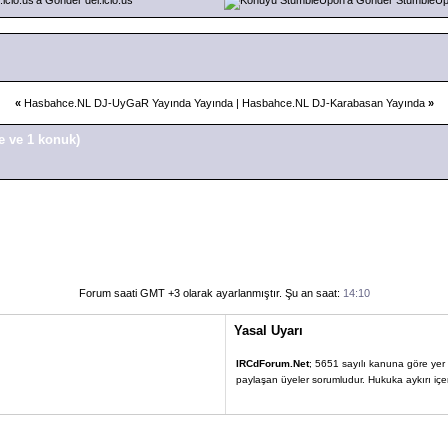
«
Hasbahce.NL DJ-UyGaR Yayında Yayında
|
Hasbahce.NL DJ-Karabasan Yayında
»
e ve 1 konuk)
Forum saati GMT +3 olarak ayarlanmıştır. Şu an saat:
14:10
Yasal Uyarı
IRCdForum.Net
; 5651 sayılı kanuna göre yer sa
paylaşan üyeler sorumludur. Hukuka aykırı içerik