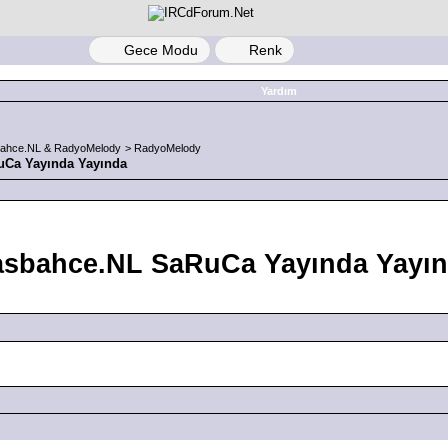
Gece Modu
Renk
Yardım
ahce.NL & RadyoMelody
>
RadyoMelody
Ca Yayında Yayında
sbahce.NL SaRuCa Yayında Yayı