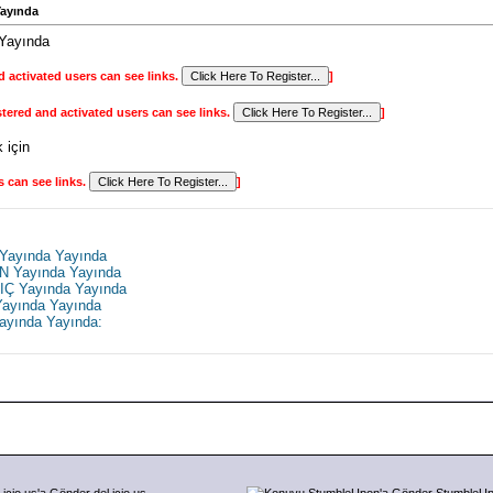
ayında
Yayında
d activated users can see links.
]
stered and activated users can see links.
]
 için
s can see links.
]
Yayında Yayında
N Yayında Yayında
Ç Yayında Yayında
ayında Yayında
ayında Yayında:
del.icio.us
StumbleU