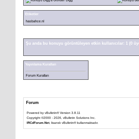
Etiketler
hasbahce.nl
Şu anda bu konuyu görüntüleyen etkin kullanıcılar: 1
(0 üy
Yayınlama Kuralları
Forum Kuralları
Forum
Powered by vBulletin® Version 3.8.11
Copyright ©2000 - 2026, vBulletin Solutions Inc.
IRCdForum.Net
, lisanslı vBulletin® kullanmaktadır.