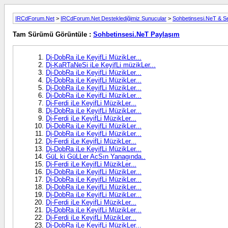
IRCdForum.Net
>
IRCdForum.Net Desteklediğimiz Sunucular
>
Sohbetinsesi.NeT & 
Tam Sürümü Görüntüle :
Sohbetinsesi.NeT Paylaşım
Dj-DobRa iLe KeyifLi MüzikLer...
Dj-KaRTaNeSi iLe KeyifLi müzikLer...
Dj-DobRa iLe KeyifLi MüzikLer...
Dj-DobRa iLe KeyifLi MüzikLer...
Dj-DobRa iLe KeyifLi MüzikLer...
Dj-DobRa iLe KeyifLi MüzikLer...
Dj-Ferdi iLe KeyifLi MüzikLer...
Dj-DobRa iLe KeyifLi MüzikLer...
Dj-Ferdi iLe KeyifLi MüzikLer...
Dj-DobRa iLe KeyifLi MüzikLer...
Dj-DobRa iLe KeyifLi MüzikLer...
Dj-Ferdi iLe KeyifLi MüzikLer...
Dj-DobRa iLe KeyifLi MüzikLer...
GüL ki GüLLer AcSın Yanagında..
Dj-Ferdi iLe KeyifLi MüzikLer...
Dj-DobRa iLe KeyifLi MüzikLer...
Dj-DobRa iLe KeyifLi MüzikLer...
Dj-DobRa iLe KeyifLi MüzikLer...
Dj-DobRa iLe KeyifLi MüzikLer...
Dj-Ferdi iLe KeyifLi MüzikLer...
Dj-DobRa iLe KeyifLi MüzikLer...
Dj-Ferdi iLe KeyifLi MüzikLer...
Dj-DobRa iLe KeyifLi MüzikLer...