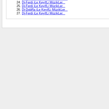
Dj-Ferdi iLe KeyifLi MüzikLer...
Dj-Ferdi iLe KeyifLi MüzikLer...
Dj-DobRa iLe KeyifLi MüzikLer...
Dj-Ferdi iLe KeyifLi MüzikLer...