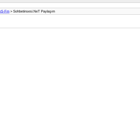
SeS-Fm
> Sohbetinsesi.NeT Paylaşım